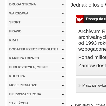
Jednak o losie 
DRUGA STRONA
WARSZAWA
Dostęp do tr
SPORT
Archiwum Rz
PRAWO
archiwalnyc
KRAJ
od 1993 roku
wzbogacone
DODATEK RZECZPOSPOLITEJ
Ponad milio
KARIERA I BIZNES
Zamów dostę
PUBLICYSTYKA, OPINIE
KULTURA
MOJE PIENIĄDZE
Masz już wyku
PIERWSZA STRONA
STYL ŻYCIA
POPRZEDNI ARTYKUŁ Z