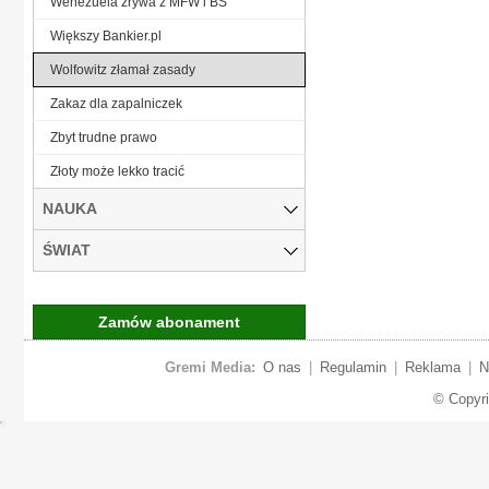
Wenezuela zrywa z MFW i BŚ
Większy Bankier.pl
Wolfowitz złamał zasady
Zakaz dla zapalniczek
Zbyt trudne prawo
Złoty może lekko tracić
NAUKA
ŚWIAT
Zamów abonament
Gremi Media:
O nas
|
Regulamin
|
Reklama
|
N
© Copyr