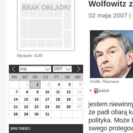
Wolfowitz 
02 maja 2007 |
Wydanie:
4145
maj
2007
«
»
PN
WT
ŚR
CZ
PT
SB
ND
źródło: Nieznane
1
2
3
4
5
6
318379
7
8
9
10
11
12
13
14
15
16
17
18
19
20
jestem niewinny
21
22
23
24
25
26
27
że padł ofiarą 
28
29
30
31
polityka. Może 
swego protego
SPIS TREŚCI