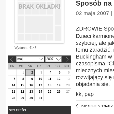
Sposób na 
02 maja 2007 |
ZDROWIE Sposó
Dzieci karmione
szybciej, ale j
Wydanie:
4145
temu zaradzić, 
Buckingham w W
maj
2007
«
»
czasopisma "Ch
PN
WT
ŚR
CZ
PT
SB
ND
mlecznych mies
1
2
3
4
5
6
rozwijający się
7
8
9
10
11
12
13
objadania się.
14
15
16
17
18
19
20
21
22
23
24
25
26
27
kk, pap
28
29
30
31
POPRZEDNI ARTYKUŁ Z
SPIS TREŚCI