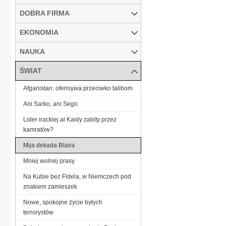
DOBRA FIRMA
EKONOMIA
NAUKA
ŚWIAT
Afganistan: ofensywa przeciwko talibom
Ani Sarko, ani Sego
Lider irackiej al Kaidy zabity przez
kamratów?
Mija dekada Blaira
Mniej wolnej prasy
Na Kubie bez Fidela, w Niemczech pod
znakiem zamieszek
Nowe, spokojne życie byłych
terrorystów