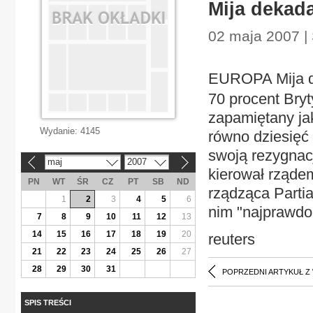
Mija dekada
02 maja 2007 | 
EUROPA Mija d
70 procent Bryt
zapamiętany jak
Wydanie:
4145
równo dziesięć l
swoją rezygnac
maj
2007
«
»
kierował rząde
PN
WT
ŚR
CZ
PT
SB
ND
rządząca Partia
1
2
3
4
5
6
nim "najprawdo
7
8
9
10
11
12
13
14
15
16
17
18
19
20
reuters
21
22
23
24
25
26
27
28
29
30
31
POPRZEDNI ARTYKUŁ Z
SPIS TREŚCI