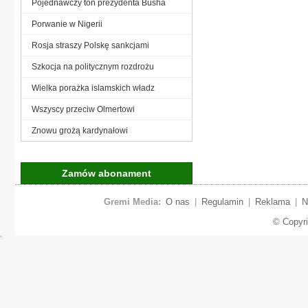
Pojednawczy ton prezydenta Busha
Porwanie w Nigerii
Rosja straszy Polskę sankcjami
Szkocja na politycznym rozdrożu
Wielka porażka islamskich władz
Wszyscy przeciw Olmertowi
Znowu grożą kardynałowi
Zamów abonament
Gremi Media:
O nas
|
Regulamin
|
Reklama
|
N
© Copyr