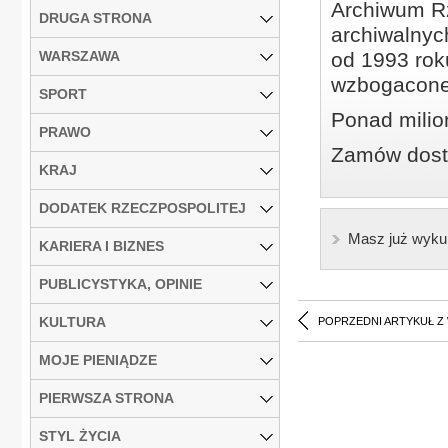
Archiwum Rz
DRUGA STRONA
archiwalnyc
WARSZAWA
od 1993 roku
wzbogacone
SPORT
Ponad milio
PRAWO
Zamów dostę
KRAJ
DODATEK RZECZPOSPOLITEJ
Masz już wyku
KARIERA I BIZNES
PUBLICYSTYKA, OPINIE
KULTURA
POPRZEDNI ARTYKUŁ Z
MOJE PIENIĄDZE
PIERWSZA STRONA
STYL ŻYCIA