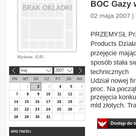
BOC Gazy w
02 maja 2007 |
PRZEMYSŁ Przej
Products Działa
przejęcie mają
Wydanie:
4145
sposób stała s
maj
2007
technicznych
«
»
PN
WT
ŚR
CZ
PT
SB
ND
Udział nowej f
1
2
3
4
5
6
proc. Na począt
7
8
9
10
11
12
13
przejęcia konku
14
15
16
17
18
19
20
mld złotych. Tra
21
22
23
24
25
26
27
28
29
30
31
Dostęp do tr
SPIS TREŚCI