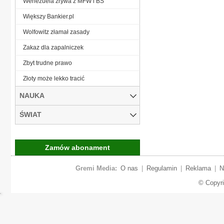
Wenezuela zrywa z MFW i BŚ
Większy Bankier.pl
Wolfowitz złamał zasady
Zakaz dla zapalniczek
Zbyt trudne prawo
Złoty może lekko tracić
NAUKA
ŚWIAT
Zamów abonament
Gremi Media:
O nas
|
Regulamin
|
Reklama
|
N
© Copyr