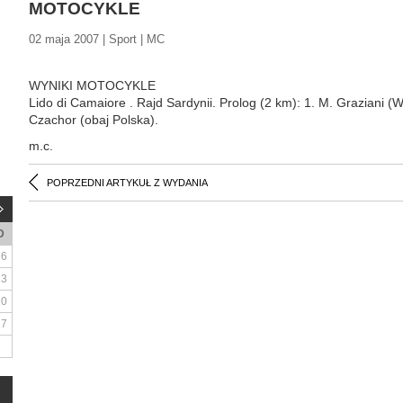
MOTOCYKLE
02 maja 2007 | Sport | MC
WYNIKI MOTOCYKLE
Lido di Camaiore . Rajd Sardynii. Prolog (2 km): 1. M. Graziani (Wł
Czachor (obaj Polska).
m.c.
POPRZEDNI ARTYKUŁ Z WYDANIA
D
6
13
20
27