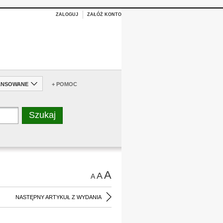
ZALOGUJ
ZAŁÓŻ KONTO
ANSOWANE
+ POMOC
A
A
A
NASTĘPNY ARTYKUŁ Z WYDANIA