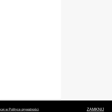
laracja dostępności
ZAMKNIJ
cej w Polityce prywatności
.