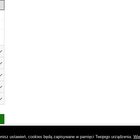
as
|
Regulamin
|
Reklama
|
Napisz do nas
|
Kontakt
|
Pliki cookies
|
Dek
mienisz ustawień, cookies będą zapisywane w pamięci Twojego urządzenia.
Wię