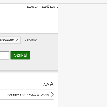
ZALOGUJ
ZAŁÓŻ KONTO
ANSOWANE
+ POMOC
A
A
A
NASTĘPNY ARTYKUŁ Z WYDANIA