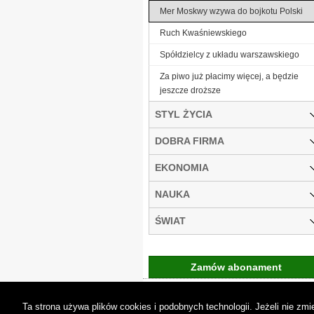
Mer Moskwy wzywa do bojkotu Polski
Ruch Kwaśniewskiego
Spółdzielcy z układu warszawskiego
Za piwo już płacimy więcej, a będzie
jeszcze droższe
STYL ŻYCIA
DOBRA FIRMA
EKONOMIA
NAUKA
ŚWIAT
Zamów abonament
Gremi Media:
O n
Ta strona używa plików cookies i podobnych technologii. Jeżeli nie z