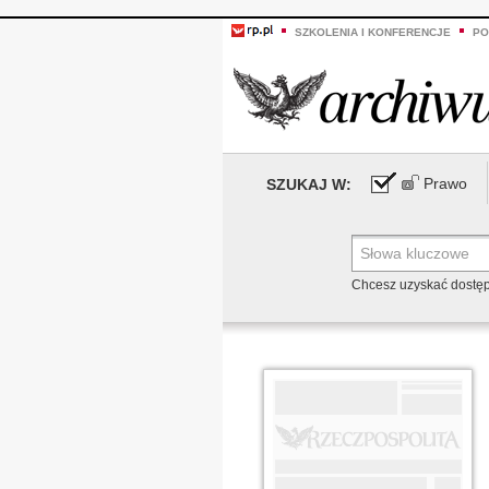
SZKOLENIA I KONFERENCJE
PO
Prawo
SZUKAJ W:
Chcesz uzyskać dostę