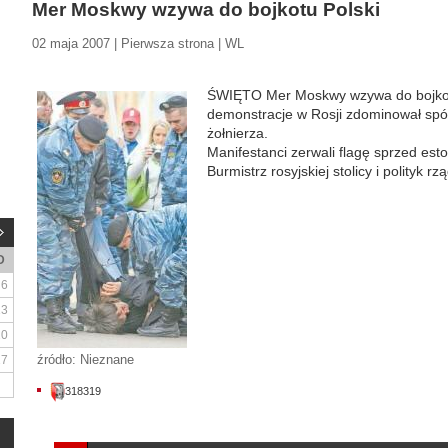
Mer Moskwy wzywa do bojkotu Polski
02 maja 2007 | Pierwsza strona | WL
ŚWIĘTO Mer Moskwy wzywa do bojkot
demonstracje w Rosji zdominował spór
żołnierza.
Manifestanci zerwali flagę sprzed es
Burmistrz rosyjskiej stolicy i polityk rz
D
6
13
20
źródło: Nieznane
27
318319