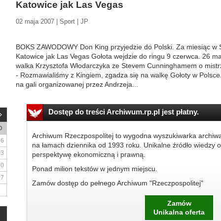
Katowice jak Las Vegas
02 maja 2007 | Sport | JP
BOKS ZAWODOWY Don King przyjedzie do Polski. Za miesiąc w S
Katowice jak Las Vegas Gołota wejdzie do ringu 9 czerwca. 26 ma
walka Krzysztofa Włodarczyka ze Stevem Cunninghamem o mistr
- Rozmawialiśmy z Kingiem, zgadza się na walkę Gołoty w Polsce.
na gali organizowanej przez Andrzeja...
Dostęp do treści Archiwum.rp.pl jest płatny.
D
Archiwum Rzeczpospolitej to wygodna wyszukiwarka archiw
6
na łamach dziennika od 1993 roku. Unikalne źródło wiedzy o
13
perspektywę ekonomiczną i prawną.
20
Ponad milion tekstów w jednym miejscu.
27
Zamów dostęp do pełnego Archiwum "Rzeczpospolitej"
Zamów
Unikalna oferta