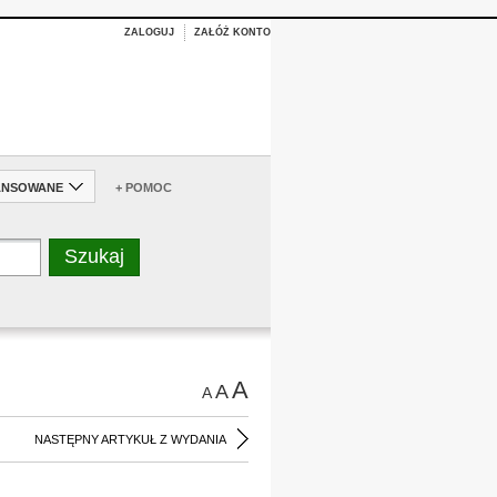
ZALOGUJ
ZAŁÓŻ KONTO
ANSOWANE
+ POMOC
A
A
A
NASTĘPNY ARTYKUŁ Z WYDANIA