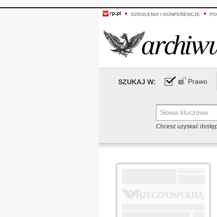
SZKOLENIA I KONFERENCJE
PO
Prawo
SZUKAJ W:
Chcesz uzyskać dostę