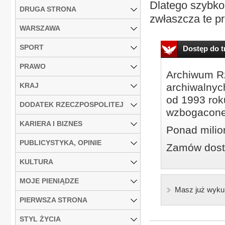
Dlatego szybko 
DRUGA STRONA
zwłaszcza te p
WARSZAWA
SPORT
Dostęp do tr
PRAWO
Archiwum Rz
KRAJ
archiwalnyc
od 1993 roku
DODATEK RZECZPOSPOLITEJ
wzbogacone
KARIERA I BIZNES
Ponad milio
PUBLICYSTYKA, OPINIE
Zamów dostę
KULTURA
MOJE PIENIĄDZE
Masz już wyku
PIERWSZA STRONA
STYL ŻYCIA