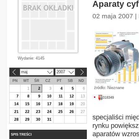
Aparaty cy
02 maja 2007 |
Wydanie:
4145
maj
2007
«
»
PN
WT
ŚR
CZ
PT
SB
ND
źródło: Nieznane
1
2
3
4
5
6
7
8
9
10
11
12
13
318349
14
15
16
17
18
19
20
21
22
23
24
25
26
27
specjaliści mię
28
29
30
31
rynku powiększy
aparatów wzrosł
SPIS TREŚCI