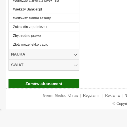
Wenezuela zrywa z MFW i BŚ
Większy Bankier.pl
Wolfowitz złamał zasady
Zakaz dla zapalniczek
Zbyt trudne prawo
Złoty może lekko tracić
NAUKA
ŚWIAT
Zamów abonament
Gremi Media:
O nas
|
Regulamin
|
Reklama
|
N
© Copyr