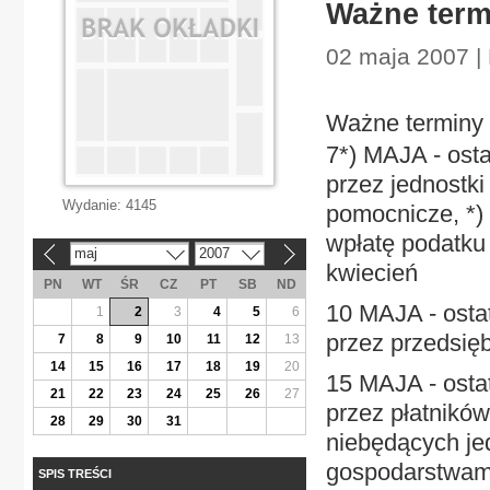
Ważne term
02 maja 2007 | 
Ważne terminy
7*) MAJA - osta
przez jednostk
Wydanie:
4145
pomocnicze, *) 
wpłatę podatku
maj
2007
«
»
kwiecień
PN
WT
ŚR
CZ
PT
SB
ND
10 MAJA - osta
1
2
3
4
5
6
przez przedsięb
7
8
9
10
11
12
13
14
15
16
17
18
19
20
15 MAJA - osta
21
22
23
24
25
26
27
przez płatników
28
29
30
31
niebędących je
gospodarstwam
SPIS TREŚCI