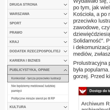
Wydawało się, ż
DRUGA STRONA
po tym, jak wie
Kościoła, a po
WARSZAWA
przeciwko lustr
SPORT
zawodowe, czyli
PRAWO
dziewięćdziesi
Solidarność". P
KRAJ
i dekomunizacją
DODATEK RZECZPOSPOLITEJ
mediów, zwłasz
KARIERA I BIZNES
Prolustracyjna
była popularna.
PUBLICYSTYKA, OPINIE
gorzej. Przed k
Konkordat - tarcza przeciwko lustracji
Nie będziemy meblować ludzkiej
Dostęp do tr
pamięci
Polityczne miraże sierot po III RP
Archiwum Rz
KULTURA
archiwalnyc