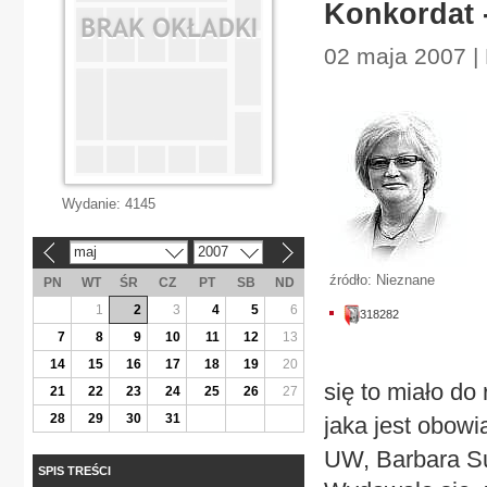
Konkordat -
02 maja 2007 | 
Wydanie:
4145
maj
2007
«
»
źródło: Nieznane
PN
WT
ŚR
CZ
PT
SB
ND
1
2
3
4
5
6
318282
7
8
9
10
11
12
13
14
15
16
17
18
19
20
się to miało do
21
22
23
24
25
26
27
28
29
30
31
jaka jest obow
UW, Barbara S
SPIS TREŚCI