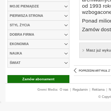
od 1993 roku
MOJE PIENIĄDZE
wzbogacone
PIERWSZA STRONA
Ponad milio
STYL ŻYCIA
Zamów dostę
DOBRA FIRMA
EKONOMIA
Masz już wyku
NAUKA
ŚWIAT
POPRZEDNI ARTYKUŁ Z
Zamów abonament
Gremi Media:
O nas
|
Regulamin
|
Reklama
|
N
© Copyr