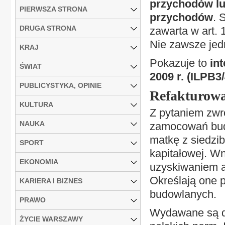
przychodów lu
PIERWSZA STRONA
przychodów
. 
DRUGA STRONA
zawarta w art. 1
Nie zawsze jedn
KRAJ
Pokazuje to
in
ŚWIAT
2009 r. (ILPB3
PUBLICYSTYKA, OPINIE
Refakturowa
KULTURA
Z pytaniem zwró
NAUKA
zamocowań bud
matkę z siedzi
SPORT
kapitałowej. W
EKONOMIA
uzyskiwaniem a
Określają one 
KARIERA I BIZNES
budowlanych.
PRAWO
Wydawane są do
ŻYCIE WARSZAWY