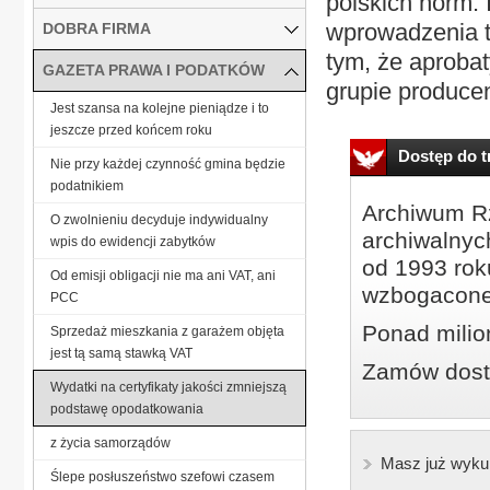
polskich norm.
wprowadzenia t
DOBRA FIRMA
tym, że aproba
GAZETA PRAWA I PODATKÓW
grupie producen
Jest szansa na kolejne pieniądze i to
jeszcze przed końcem roku
Dostęp do tr
Nie przy każdej czynność gmina będzie
podatnikiem
Archiwum Rz
O zwolnieniu decyduje indywidualny
archiwalnyc
wpis do ewidencji zabytków
od 1993 roku
Od emisji obligacji nie ma ani VAT, ani
wzbogacone
PCC
Ponad milio
Sprzedaż mieszkania z garażem objęta
jest tą samą stawką VAT
Zamów dostę
Wydatki na certyfikaty jakości zmniejszą
podstawę opodatkowania
z życia samorządów
Masz już wyku
Ślepe posłuszeństwo szefowi czasem