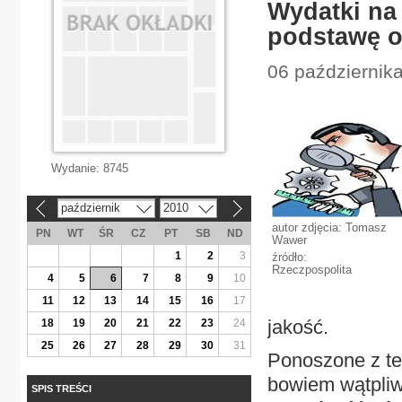
Wydatki na 
podstawę 
06 października
Wydanie:
8745
październik
2010
«
»
autor zdjęcia: Tomasz
PN
WT
ŚR
CZ
PT
SB
ND
Wawer
1
2
3
źródło:
Rzeczpospolita
4
5
6
7
8
9
10
11
12
13
14
15
16
17
jakość.
18
19
20
21
22
23
24
25
26
27
28
29
30
31
Ponoszone z te
bowiem wątpliw
SPIS TREŚCI