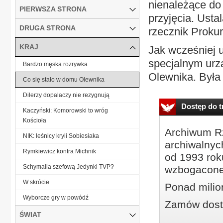
nienależące do
PIERWSZA STRONA
przyjęcia. Usta
DRUGA STRONA
rzecznik Proku
KRAJ
Jak wcześniej u
specjalnym urz
Bardzo męska rozrywka
Olewnika. Była 
Co się stało w domu Olewnika
Dilerzy dopalaczy nie rezygnują
Dostęp do tr
Kaczyński: Komorowski to wróg
Kościoła
Archiwum Rz
NIK: leśnicy kryli Sobiesiaka
archiwalnyc
Rymkiewicz kontra Michnik
od 1993 roku
Schymalla szefową Jedynki TVP?
wzbogacone
W skrócie
Ponad milio
Wyborcze gry w powódź
Zamów dostę
ŚWIAT