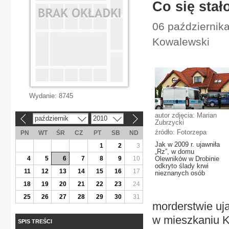
Co się sta
06 październik
Kowalewski
Wydanie:
8745
autor zdjęcia: Marian
październik
2010
«
»
Zubrzycki
źródło: Fotorzepa
PN
WT
ŚR
CZ
PT
SB
ND
Jak w 2009 r. ujawniła
1
2
3
„Rz”, w domu
4
5
6
7
8
9
10
Olewników w Drobinie
odkryto ślady krwi
11
12
13
14
15
16
17
nieznanych osób
18
19
20
21
22
23
24
25
26
27
28
29
30
31
morderstwie uja
w mieszkaniu K
SPIS TREŚCI