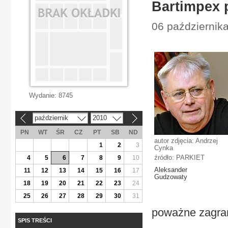
Bartimpex 
06 październik
Wydanie:
8745
październik
2010
«
»
PN
WT
ŚR
CZ
PT
SB
ND
autor zdjęcia: Andrzej
1
2
3
Cynka
źródło: PARKIET
4
5
6
7
8
9
10
Aleksander
11
12
13
14
15
16
17
Gudzowaty
18
19
20
21
22
23
24
25
26
27
28
29
30
31
poważne zagrani
SPIS TREŚCI