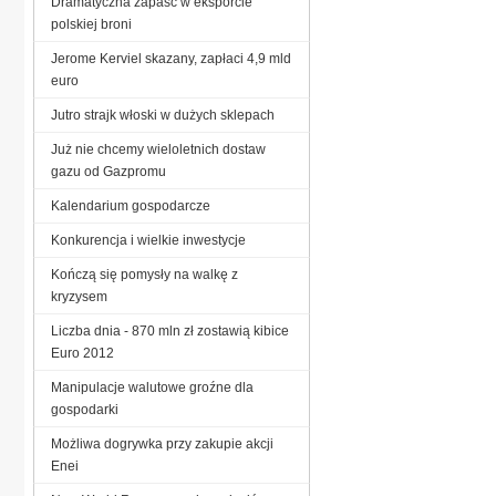
Dramatyczna zapaść w eksporcie
polskiej broni
Jerome Kerviel skazany, zapłaci 4,9 mld
euro
Jutro strajk włoski w dużych sklepach
Już nie chcemy wieloletnich dostaw
gazu od Gazpromu
Kalendarium gospodarcze
Konkurencja i wielkie inwestycje
Kończą się pomysły na walkę z
kryzysem
Liczba dnia - 870 mln zł zostawią kibice
Euro 2012
Manipulacje walutowe groźne dla
gospodarki
Możliwa dogrywka przy zakupie akcji
Enei