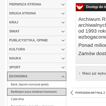
PIERWSZA STRONA
Dostęp do tr
DRUGA STRONA
Archiwum Rz
KRAJ
archiwalnyc
od 1993 roku
ŚWIAT
wzbogacone
PUBLICYSTYKA, OPINIE
Ponad milio
KULTURA
Zamów dostę
NAUKA
SPORT
Masz już wyku
EKONOMIA
Bank Japonii rozruszał giełdy
Bartimpex poza intratnym biznesem
POPRZEDNI ARTYKUŁ Z
Cytat dnia