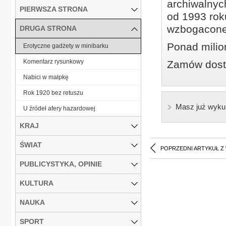
archiwalnyc
PIERWSZA STRONA
od 1993 roku
wzbogacone
DRUGA STRONA
Ponad milio
Erotyczne gadżety w minibarku
Komentarz rysunkowy
Zamów dostę
Nabici w małpkę
Rok 1920 bez retuszu
Masz już wyku
U źródeł afery hazardowej
KRAJ
ŚWIAT
POPRZEDNI ARTYKUŁ Z
PUBLICYSTYKA, OPINIE
KULTURA
NAUKA
SPORT