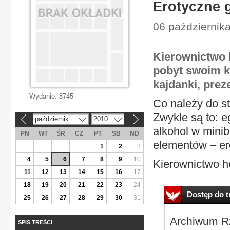
Erotyczne 
06 października
Kierownictwo 
pobyt swoim k
kajdanki, pre
Wydanie:
8745
Co należy do 
Zwykle są to: e
październik
2010
«
»
alkohol w mini
PN
WT
ŚR
CZ
PT
SB
ND
elementów – er
1
2
3
4
5
6
7
8
9
10
Kierownictwo ho
11
12
13
14
15
16
17
18
19
20
21
22
23
24
Dostęp do tr
25
26
27
28
29
30
31
Archiwum Rz
SPIS TREŚCI