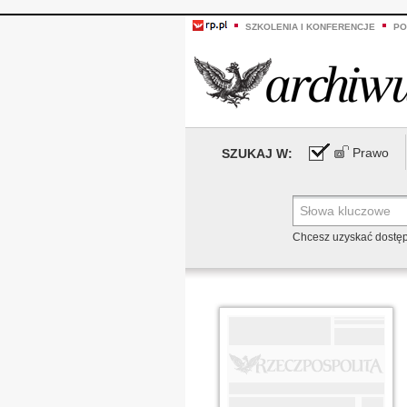
SZKOLENIA I KONFERENCJE
PO
Prawo
SZUKAJ W:
Chcesz uzyskać dostę