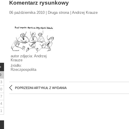
Komentarz rysunkowy
06 października 2010 | Druga strona | Andrzej Krauze
autor zdjęcia: Andrzej
Krauze
źródło:
Rzeczpospolita
D
3
POPRZEDNI ARTYKUŁ Z WYDANIA
10
17
24
31