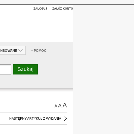
ZALOGUJ
ZAŁÓŻ KONTO
ANSOWANE
+ POMOC
A
A
A
NASTĘPNY ARTYKUŁ Z WYDANIA