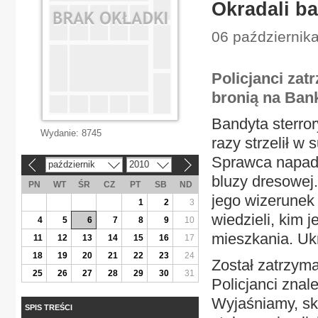
Okradali ba
06 października
Policjanci zat
bronią na Ban
Bandyta sterro
Wydanie:
8745
razy strzelił w 
Sprawca napadu
październik
2010
«
»
bluzy dresowej.
PN
WT
ŚR
CZ
PT
SB
ND
jego wizerunek 
1
2
3
wiedzieli, kim 
4
5
6
7
8
9
10
mieszkania. Ukr
11
12
13
14
15
16
17
18
19
20
21
22
23
24
Został zatrzym
25
26
27
28
29
30
31
Policjanci znale
Wyjaśniamy, sk
SPIS TREŚCI