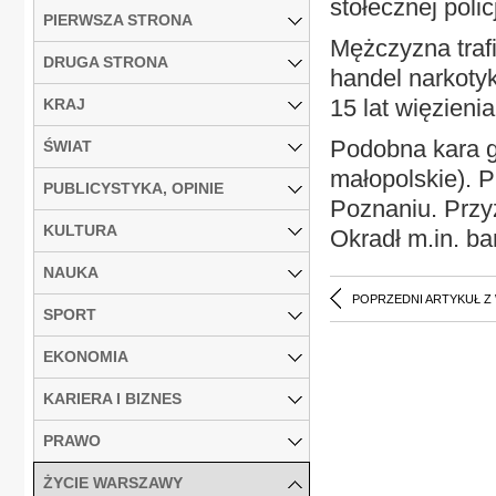
stołecznej policj
PIERWSZA STRONA
Mężczyzna trafi
DRUGA STRONA
handel narkoty
15 lat więzienia
KRAJ
Podobna kara g
ŚWIAT
małopolskie). 
PUBLICYSTYKA, OPINIE
Poznaniu. Przy
KULTURA
Okradł m.in. b
NAUKA
POPRZEDNI ARTYKUŁ Z
SPORT
EKONOMIA
KARIERA I BIZNES
PRAWO
ŻYCIE WARSZAWY