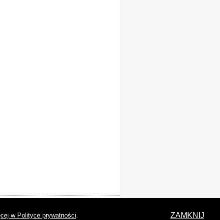
laracja dostępności
ZAMKNIJ
cej w Polityce prywatności
.