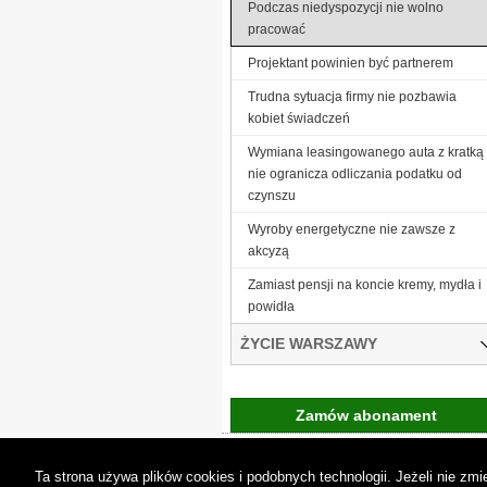
Podczas niedyspozycji nie wolno
pracować
Projektant powinien być partnerem
Trudna sytuacja firmy nie pozbawia
kobiet świadczeń
Wymiana leasingowanego auta z kratką
nie ogranicza odliczania podatku od
czynszu
Wyroby energetyczne nie zawsze z
akcyzą
Zamiast pensji na koncie kremy, mydła i
powidła
ŻYCIE WARSZAWY
Zamów abonament
Gremi Media:
O n
Ta strona używa plików cookies i podobnych technologii. Jeżeli nie z