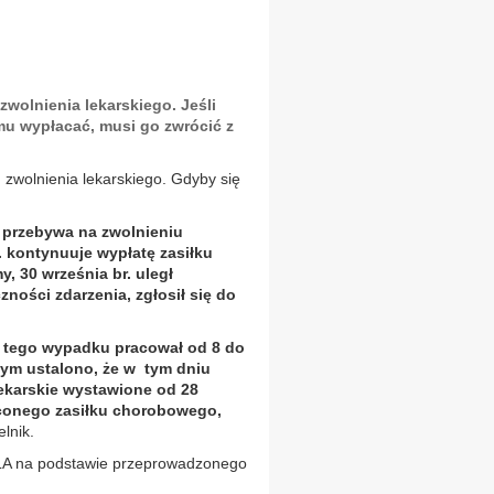
olnienia lekarskiego. Jeśli
mu wypłacać, musi go zwrócić z
zwolnienia lekarskiego. Gdyby się
i przebywa na zwolnieniu
. kontynuuje wypłatę zasiłku
, 30 września br. uległ
ności zdarzenia, zgłosił się do
e tego wypadku pracował od 8 do
cym ustalono, że w tym dniu
lekarskie wystawione od 28
aconego zasiłku chorobowego,
elnik.
ZLA na podstawie przeprowadzonego