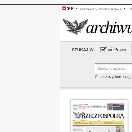
SZKOLENIA I KONFERENCJE
PO
Prawo
SZUKAJ W:
Chcesz uzyskać dostę