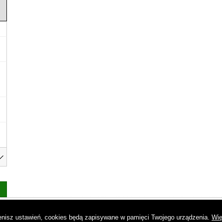
as
|
Regulamin
|
Reklama
|
Napisz do nas
|
Kontakt
|
Pliki cookies
|
Dek
mienisz ustawień, cookies będą zapisywane w pamięci Twojego urządzenia.
Wię