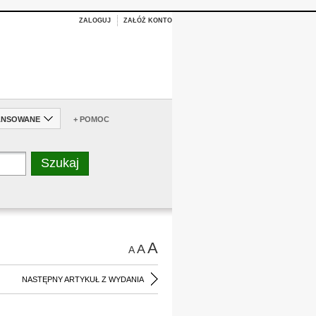
ZALOGUJ
ZAŁÓŻ KONTO
ANSOWANE
+ POMOC
A
A
A
NASTĘPNY ARTYKUŁ Z WYDANIA