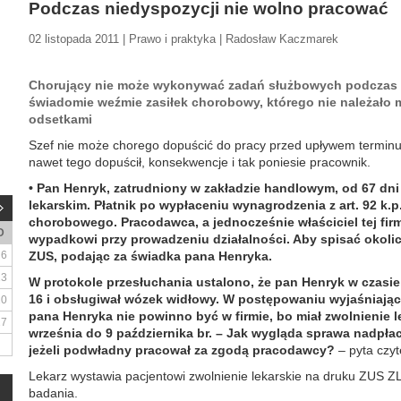
Podczas niedyspozycji nie wolno pracować
02 listopada 2011 | Prawo i praktyka | Radosław Kaczmarek
Chorujący nie może wykonywać zadań służbowych podczas zw
świadomie weźmie zasiłek chorobowy, którego nie należało 
odsetkami
Szef nie może chorego dopuścić do pracy przed upływem terminu 
nawet tego dopuścił, konsekwencje i tak poniesie pracownik.
• Pan Henryk, zatrudniony w zakładzie handlowym, od 67 dn
lekarskim. Płatnik po wypłaceniu wynagrodzenia z art. 92 k.p
chorobowego. Pracodawca, a jednocześnie właściciel tej firmy
D
wypadkowi przy prowadzeniu działalności. Aby spisać okolicz
6
ZUS, podając za świadka pana Henryka.
13
W protokole przesłuchania ustalono, że pan Henryk w czasi
16 i obsługiwał wózek widłowy. W postępowaniu wyjaśniają
20
pana Henryka nie powinno być w firmie, bo miał zwolnienie 
27
września do 9 października br. – Jak wygląda sprawa nadpł
jeżeli podwładny pracował za zgodą pracodawcy?
– pyta czyt
Lekarz wystawia pacjentowi zwolnienie lekarskie na druku ZUS 
badania.