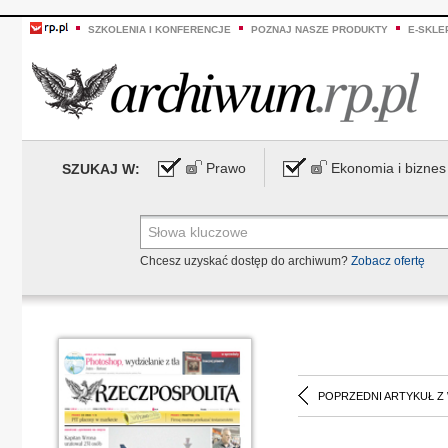
SZKOLENIA I KONFERENCJE
POZNAJ NASZE PRODUKTY
E-SKLE
Prawo
Ekonomia i biznes
SZUKAJ W:
Chcesz uzyskać dostęp do archiwum?
Zobacz ofertę
POPRZEDNI ARTYKUŁ Z