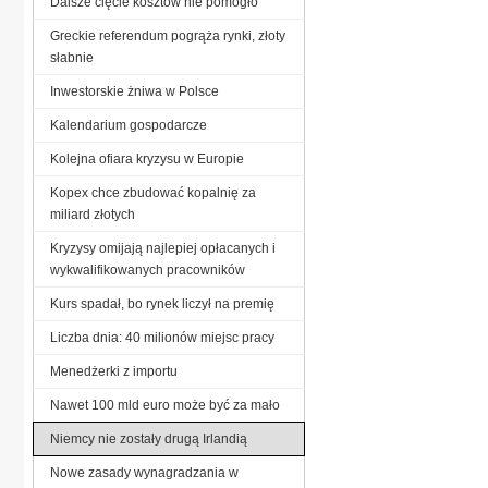
Dalsze cięcie kosztów nie pomogło
Greckie referendum pogrąża rynki, złoty
słabnie
Inwestorskie żniwa w Polsce
Kalendarium gospodarcze
Kolejna ofiara kryzysu w Europie
Kopex chce zbudować kopalnię za
miliard złotych
Kryzysy omijają najlepiej opłacanych i
wykwalifikowanych pracowników
Kurs spadał, bo rynek liczył na premię
Liczba dnia: 40 milionów miejsc pracy
Menedżerki z importu
Nawet 100 mld euro może być za mało
Niemcy nie zostały drugą Irlandią
Nowe zasady wynagradzania w