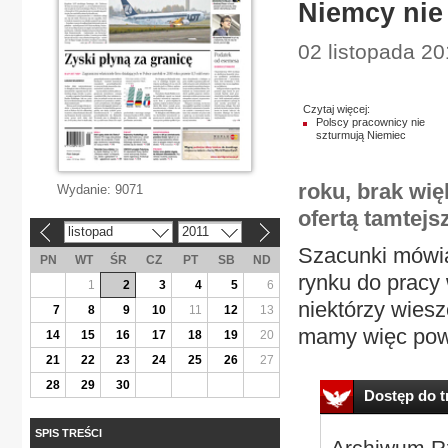
Niemcy nie 
02 listopada 20
Czytaj więcej:
Polscy pracownicy nie
szturmują Niemiec
roku, brak wi
Wydanie:
9071
ofertą tamtejs
listopad
2011
«
»
Szacunki mówią
PN
WT
ŚR
CZ
PT
SB
ND
rynku do pracy
1
2
3
4
5
6
niektórzy wiesz
7
8
9
10
11
12
13
mamy więc powtó
14
15
16
17
18
19
20
21
22
23
24
25
26
27
28
29
30
Dostęp do tr
SPIS TREŚCI
Archiwum Rz