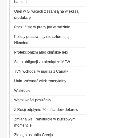
bankach
Opel w Gliwicach z szansą na większą
produkcję
Poczuć się w pracy jak w rodzinie
Polscy pracownicy nie szturmują
Niemiec
Protekcjonizm albo chińskie leki
Skup obligacji za pieniądze MFW
TVN wchodzi w mariaż z Canal+
Unia: zrównać wiek emerytalny
W skrócie
Wątpliwości powróciły
Z Rosji odpłynie 70 miliardów dolarów
Zmiana we Frankfurcie w kluczowym
momencie
Złotego osłabiła Grecja