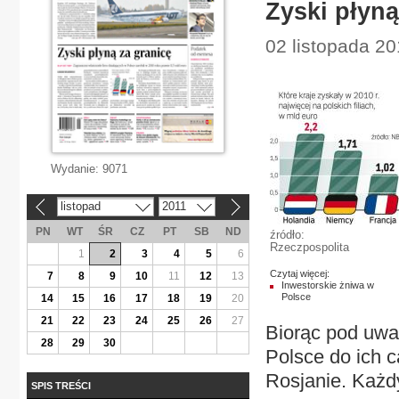
Zyski płyną
02 listopada 20
Wydanie:
9071
listopad
2011
«
»
PN
WT
ŚR
CZ
PT
SB
ND
źródło:
Rzeczpospolita
1
2
3
4
5
6
Czytaj więcej:
7
8
9
10
11
12
13
Inwestorskie żniwa w
Polsce
14
15
16
17
18
19
20
21
22
23
24
25
26
27
Biorąc pod uwa
28
29
30
Polsce do ich c
Rosjanie. Każdy
SPIS TREŚCI