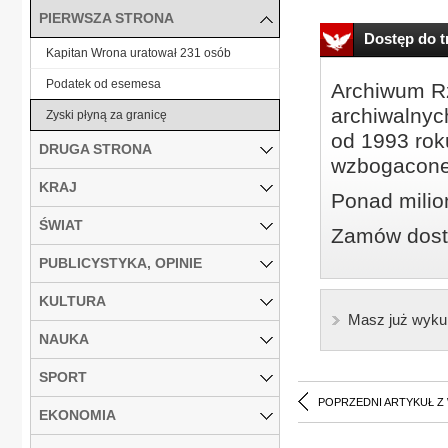
PIERWSZA STRONA
Dostęp do tr
Kapitan Wrona uratował 231 osób
Podatek od esemesa
Archiwum Rz
archiwalnyc
Zyski płyną za granicę
od 1993 roku
DRUGA STRONA
wzbogacone
KRAJ
Ponad milio
ŚWIAT
Zamów dostę
PUBLICYSTYKA, OPINIE
KULTURA
Masz już wyku
NAUKA
SPORT
POPRZEDNI ARTYKUŁ Z
EKONOMIA