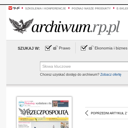
SZKOLENIA I KONFERENCJE
POZNAJ NASZE PRODUKTY
E-SKLE
Prawo
Ekonomia i biznes
SZUKAJ W:
Chcesz uzyskać dostęp do archiwum?
Zobacz ofertę
POPRZEDNI ARTYKUŁ Z