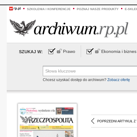
SZKOLENIA I KONFERENCJE
POZNAJ NASZE PRODUKTY
E-SKLE
Prawo
Ekonomia i biznes
SZUKAJ W:
Chcesz uzyskać dostęp do archiwum?
Zobacz ofertę
POPRZEDNI ARTYKUŁ Z