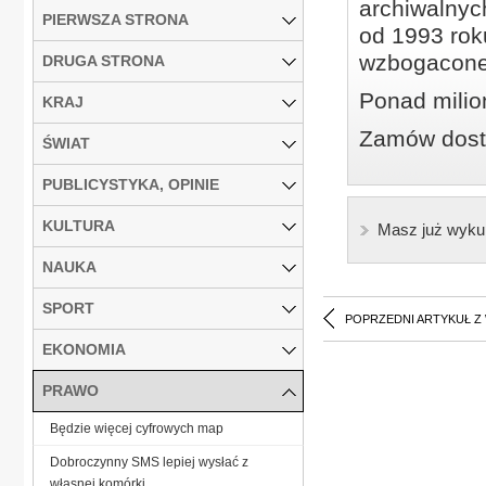
archiwalnyc
PIERWSZA STRONA
od 1993 roku
wzbogacone
DRUGA STRONA
Ponad milio
KRAJ
Zamów dostę
ŚWIAT
PUBLICYSTYKA, OPINIE
KULTURA
Masz już wyku
NAUKA
SPORT
POPRZEDNI ARTYKUŁ Z
EKONOMIA
PRAWO
Będzie więcej cyfrowych map
Dobroczynny SMS lepiej wysłać z
własnej komórki