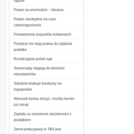
sądzie
Prawo na wschodzie - Ukraina
Prawo niezbędne na czas
cyberzagrożenia
Prowadzenie pojazdów kolejowych
Przepisy nie dają prawa do żądania
podatku
Rozstrzygnie polski sąd
Samorządy sięgają do kieszeni
mieszkańców
Szkołom brakuje funduszy na
logopedów
Wniosek trzeba złożyć, choćby termin
już minął
Zapłata za zniesienie służebności z
podatkiem
Zwrot partycypacji w TBS jest