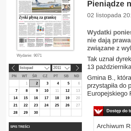
Pieniądze 
02 listopada 201
Wydatki ponies
nie dają prawa
związane z w
Wydanie:
9071
Tak uznał dyrek
13 października
listopad
2011
«
»
PN
WT
ŚR
CZ
PT
SB
ND
Gmina B., która
1
2
3
4
5
6
przystąpiła do
7
8
9
10
11
12
13
Europejskiego 
14
15
16
17
18
19
20
21
22
23
24
25
26
27
Dostęp do tr
28
29
30
Archiwum Rz
SPIS TREŚCI