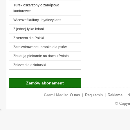
Turek oskarżony o zabójstwo
kantorowca
Wiceszef kultury i bydlęcy lans
Z jednej tylko krtani
Z sercem dla Polski
Zarekwirowane ubranka dla psów
Zbudują piekarnię na dachu świata
Znicze dla działaczki
Zamów abonament
Gremi Media:
O nas
|
Regulamin
|
Reklama
|
N
© Copyr