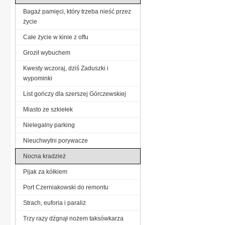
Bagaż pamięci, który trzeba nieść przez
życie
Całe życie w kinie z offu
Groził wybuchem
Kwesty wczoraj, dziś Zaduszki i
wypominki
List gończy dla szerszej Górczewskiej
Miasto ze szkiełek
Nielegalny parking
Nieuchwytni porywacze
Nocna kradzież
Pijak za kółkiem
Port Czerniakowski do remontu
Strach, euforia i paraliż
Trzy razy dźgnął nożem taksówkarza