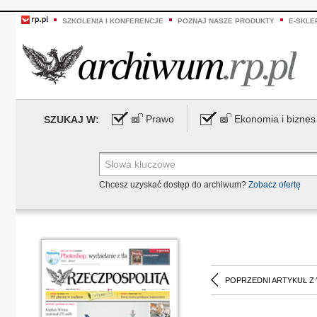
SZKOLENIA I KONFERENCJE
POZNAJ NASZE PRODUKTY
E-SKLE
Prawo
Ekonomia i biznes
SZUKAJ W:
Chcesz uzyskać dostęp do archiwum?
Zobacz ofertę
POPRZEDNI ARTYKUŁ Z