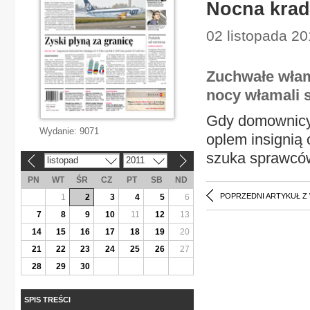
Nocna krad
02 listopada 2
Zuchwałe włam
nocy włamali si
Gdy domownicy s
Wydanie:
9071
oplem insignią o
szuka sprawcó
listopad
2011
«
»
PN
WT
ŚR
CZ
PT
SB
ND
POPRZEDNI ARTYKUŁ Z
1
2
3
4
5
6
7
8
9
10
11
12
13
14
15
16
17
18
19
20
21
22
23
24
25
26
27
28
29
30
SPIS TREŚCI