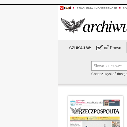
SZKOLENIA I KONFERENCJE
PO
Prawo
SZUKAJ W:
Chcesz uzyskać dostę