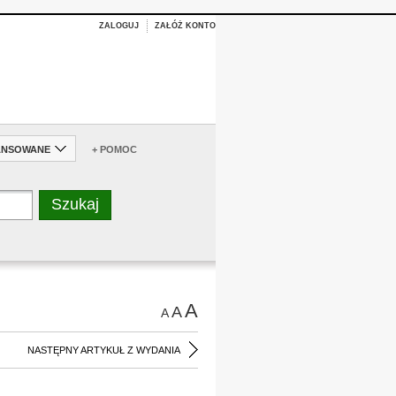
ZALOGUJ
ZAŁÓŻ KONTO
ANSOWANE
+ POMOC
A
A
A
NASTĘPNY ARTYKUŁ Z WYDANIA