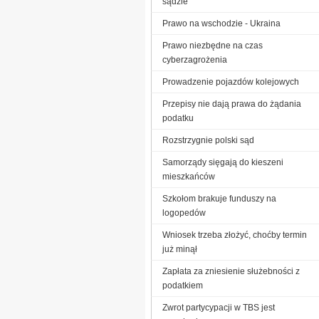
sądzie
Prawo na wschodzie - Ukraina
Prawo niezbędne na czas
cyberzagrożenia
Prowadzenie pojazdów kolejowych
Przepisy nie dają prawa do żądania
podatku
Rozstrzygnie polski sąd
Samorządy sięgają do kieszeni
mieszkańców
Szkołom brakuje funduszy na
logopedów
Wniosek trzeba złożyć, choćby termin
już minął
Zapłata za zniesienie służebności z
podatkiem
Zwrot partycypacji w TBS jest