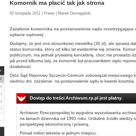
Komornik ma płacić tak jak strona
02 listopada 2011 | Prawo | Marek Domagalski
Zażalenie komornika na postanowienie sądu rozstrzygające 
opłacie sądowej
Dodajmy, że jest ona stosunkowo niewielka (30 zł), ale sprawa 
status komornika, który od kilku lat ewidentnie się zmienia. Komo
publicznym, ma jednak prywatną kancelarię, choć nie prowadzi dzi
jak przed kilkoma laty, że komornik był pracownikiem sądu rejon
działalność.
Otóż Sąd Rejonowy Szczecin-Centrum zobowiązał miejscowego k
D
siedmiu dni zażalenie na postanowienie sądu w kwestii kosztów,
6
13
Dostęp do treści Archiwum.rp.pl jest płatny.
20
27
Archiwum Rzeczpospolitej to wygodna wyszukiwarka archiw
na łamach dziennika od 1993 roku. Unikalne źródło wiedzy o
perspektywę ekonomiczną i prawną.
Ponad milion tekstów w jednym miejscu.