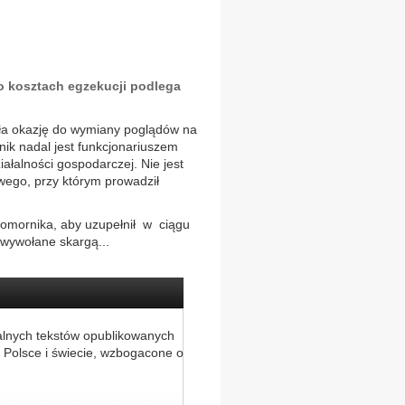
o kosztach egzekucji podlega
dała okazję do wymiany poglądów na
rnik nadal jest funkcjonariuszem
ałalności gospodarczej. Nie jest
owego, przy którym prowadził
omornika, aby uzupełnił w ciągu
 wywołane skargą...
alnych tekstów opublikowanych
 Polsce i świecie, wzbogacone o