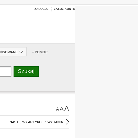
ZALOGUJ
ZAŁÓŻ KONTO
ANSOWANE
+ POMOC
A
A
A
NASTĘPNY ARTYKUŁ Z WYDANIA