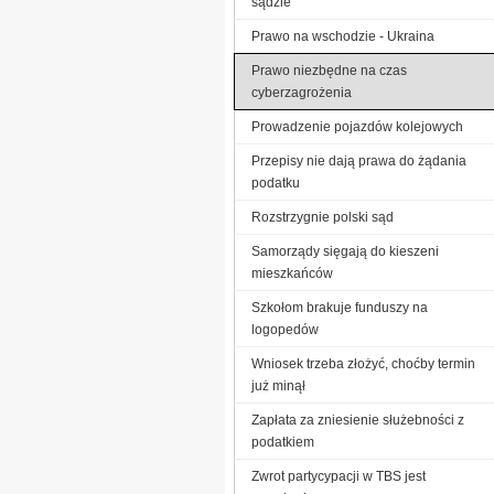
sądzie
Prawo na wschodzie - Ukraina
Prawo niezbędne na czas
cyberzagrożenia
Prowadzenie pojazdów kolejowych
Przepisy nie dają prawa do żądania
podatku
Rozstrzygnie polski sąd
Samorządy sięgają do kieszeni
mieszkańców
Szkołom brakuje funduszy na
logopedów
Wniosek trzeba złożyć, choćby termin
już minął
Zapłata za zniesienie służebności z
podatkiem
Zwrot partycypacji w TBS jest