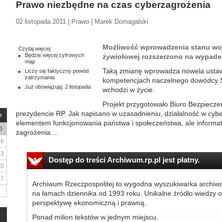
Prawo niezbędne na czas cyberzagrożenia
02 listopada 2011 | Prawo | Marek Domagalski
Możliwość wprowadzenia stanu woj
Czytaj więcej:
Będzie więcej cyfrowych
żywiołowej rozszerzono na wypadek
map
Taką zmianę wprowadza nowela ustaw
Liczy się faktyczny powód
zatrzymania
kompetencjach naczelnego dowódcy Sił
Już obowiązują: 2 listopada
wchodzi w życie.
Projekt przygotowało Biuro Bezpiecz
prezydencie RP. Jak napisano w uzasadnieniu, działalność w cybe
elementem funkcjonowania państwa i społeczeństwa, ale informat
D
zagrożenia....
6
13
Dostęp do treści Archiwum.rp.pl jest płatny.
20
27
Archiwum Rzeczpospolitej to wygodna wyszukiwarka archiw
na łamach dziennika od 1993 roku. Unikalne źródło wiedzy o
perspektywę ekonomiczną i prawną.
Ponad milion tekstów w jednym miejscu.