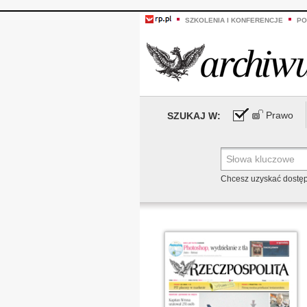
SZKOLENIA I KONFERENCJE
PO
Prawo
SZUKAJ W:
Chcesz uzyskać dostę