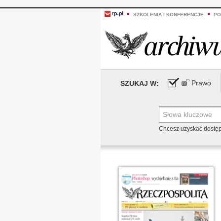
SZKOLENIA I KONFERENCJE
PO
Prawo
SZUKAJ W:
Chcesz uzyskać dostę