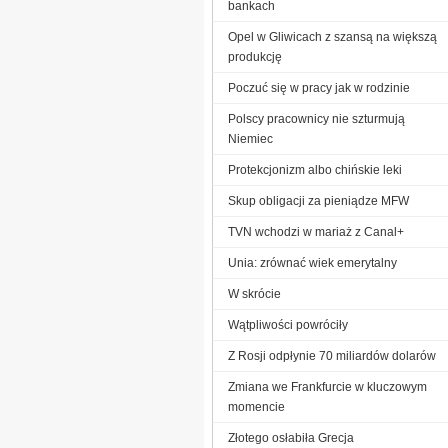
bankach
Opel w Gliwicach z szansą na większą
produkcję
Poczuć się w pracy jak w rodzinie
Polscy pracownicy nie szturmują
Niemiec
Protekcjonizm albo chińskie leki
Skup obligacji za pieniądze MFW
TVN wchodzi w mariaż z Canal+
Unia: zrównać wiek emerytalny
W skrócie
Wątpliwości powróciły
Z Rosji odpłynie 70 miliardów dolarów
Zmiana we Frankfurcie w kluczowym
momencie
Złotego osłabiła Grecja