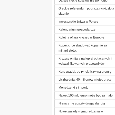
Dalsze cięcie kosztów nie pomogło
Greckie referendum pogrąża rynki, złoty
słabnie
Inwestorskie żniwa w Polsce
Kalendarium gospodarcze
Kolejna ofiara kryzysu w Europie
Kopex chce zbudować kopalnię za
miliard złotych
Kryzysy omijają najlepiej opłacanych i
wykwalifikowanych pracowników
Kurs spadał, bo rynek liczył na premię
Liczba dnia: 40 milionów miejsc pracy
Menedżerki z importu
Nawet 100 mld euro może być za mało
Niemcy nie zostały drugą Irlandią
Nowe zasady wynagradzania w