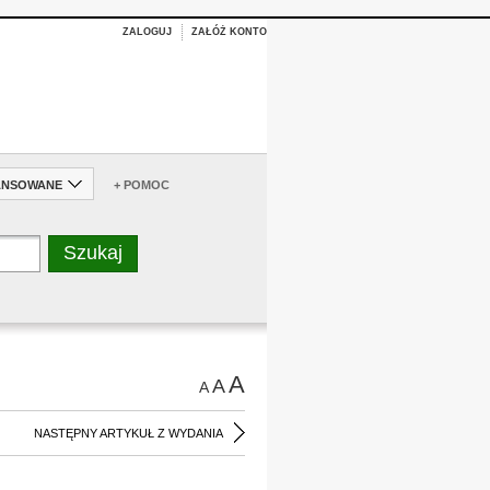
ZALOGUJ
ZAŁÓŻ KONTO
ANSOWANE
+ POMOC
A
A
A
NASTĘPNY ARTYKUŁ Z WYDANIA