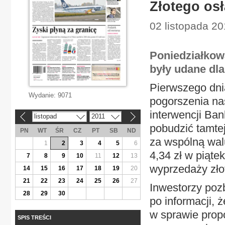
Złotego osł
02 listopada 20
Poniedziałkow
były udane dla
Pierwszego dnia
Wydanie:
9071
pogorszenia na
interwencji Ban
listopad
2011
«
»
pobudzić tamte
PN
WT
ŚR
CZ
PT
SB
ND
za wspólną wal
1
2
3
4
5
6
4,34 zł w piąte
7
8
9
10
11
12
13
wyprzedaży zło
14
15
16
17
18
19
20
21
22
23
24
25
26
27
Inwestorzy pozb
28
29
30
po informacji, 
w sprawie prop
SPIS TREŚCI