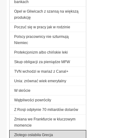
bankach
Opel w Gliwicach z szansą na większą
produkcję
Poczuć się w pracy jak w rodzinie
Polscy pracownicy nie szturmują
Niemiec
Protekcjonizm albo chińskie leki
Skup obligacji za pieniądze MFW
TVN wchodzi w mariaż z Canal+
Unia: zrównać wiek emerytalny
W skrócie
Wątpliwości powróciły
Z Rosji odpłynie 70 miliardów dolarów
Zmiana we Frankfurcie w kluczowym
momencie
Złotego osłabiła Grecja