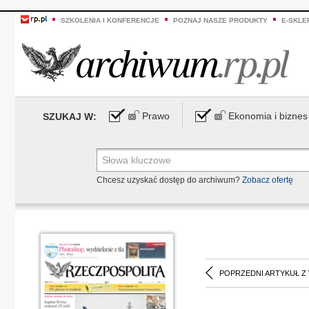
SZKOLENIA I KONFERENCJE
POZNAJ NASZE PRODUKTY
E-SKLE
Prawo
Ekonomia i biznes
SZUKAJ W:
Chcesz uzyskać dostęp do archiwum?
Zobacz ofertę
POPRZEDNI ARTYKUŁ Z