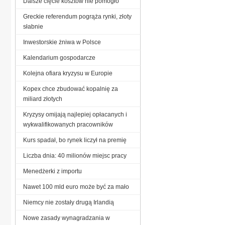
Dalsze cięcie kosztów nie pomogło
Greckie referendum pogrąża rynki, złoty
słabnie
Inwestorskie żniwa w Polsce
Kalendarium gospodarcze
Kolejna ofiara kryzysu w Europie
Kopex chce zbudować kopalnię za
miliard złotych
Kryzysy omijają najlepiej opłacanych i
wykwalifikowanych pracowników
Kurs spadał, bo rynek liczył na premię
Liczba dnia: 40 milionów miejsc pracy
Menedżerki z importu
Nawet 100 mld euro może być za mało
Niemcy nie zostały drugą Irlandią
Nowe zasady wynagradzania w