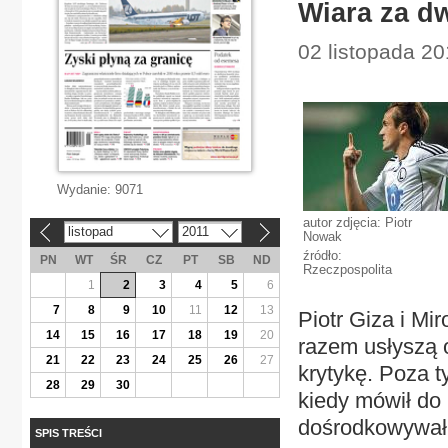
Wiara za d
02 listopada 20
Wydanie:
9071
autor zdjęcia: Piotr
listopad
2011
«
»
Nowak
źródło:
PN
WT
ŚR
CZ
PT
SB
ND
Rzeczpospolita
1
2
3
4
5
6
7
8
9
10
11
12
13
Piotr Giza i Mi
14
15
16
17
18
19
20
razem usłyszą od
21
22
23
24
25
26
27
krytykę. Poza 
28
29
30
kiedy mówił do 
dośrodkowywał 
SPIS TREŚCI