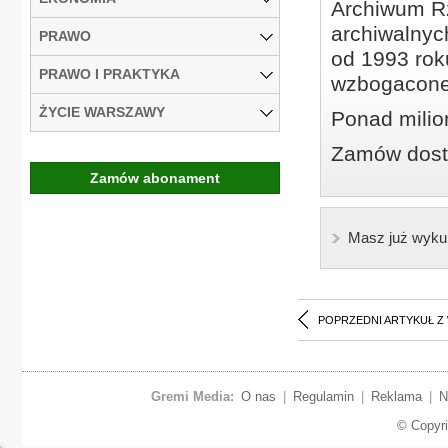
Archiwum Rz
archiwalnyc
PRAWO
od 1993 roku
PRAWO I PRAKTYKA
wzbogacone
ŻYCIE WARSZAWY
Ponad milio
Zamów dostę
Zamów abonament
Masz już wyku
POPRZEDNI ARTYKUŁ Z
Gremi Media:
O nas
|
Regulamin
|
Reklama
|
N
© Copyr