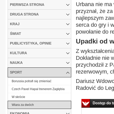
Urbana nie ma w
PIERWSZA STRONA
przyznał, że za 
DRUGA STRONA
najlepszym zaw
serca do gry i
KRAJ
powołanie do re
ŚWIAT
Upadki od w
PUBLICYSTYKA, OPINIE
Z wykształcenia
KULTURA
Dokładnie nie 
NAUKA
przychodził z P
rezerwowym, ch
SPORT
Dariusz Wdowcz
Borussia potrafi się zmieniać
Radović do Legi
Czech Pavel Hapal trenerem Zagłębia
W skrócie
Dostęp do tr
Wiara za dwóch
EKONOMIA