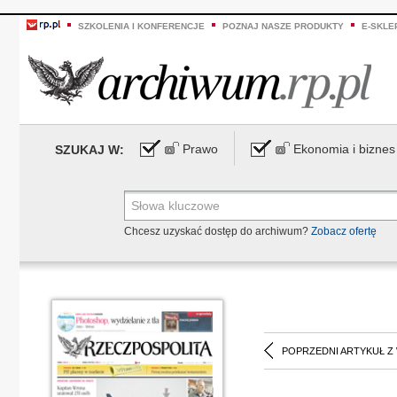
SZKOLENIA I KONFERENCJE
POZNAJ NASZE PRODUKTY
E-SKLE
Prawo
Ekonomia i biznes
SZUKAJ W:
Chcesz uzyskać dostęp do archiwum?
Zobacz ofertę
POPRZEDNI ARTYKUŁ Z