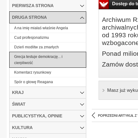
Dostęp do tr
PIERWSZA STRONA
DRUGA STRONA
Archiwum Rz
archiwalnyc
A na imię miałaś właśnie Angela
od 1993 roku
Cud profesjonalizmu
wzbogacone
Dzień modlitw za zmarłych
Ponad milio
Grecja testuje demokrację... i
cierpliwość
Zamów dostę
Komentarz rysunkowy
Spór o głowę Reagana
Masz już wyku
KRAJ
ŚWIAT
PUBLICYSTYKA, OPINIE
POPRZEDNI ARTYKUŁ Z
KULTURA