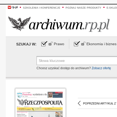
SZKOLENIA I KONFERENCJE
POZNAJ NASZE PRODUKTY
E-SKLE
Prawo
Ekonomia i biznes
SZUKAJ W:
Chcesz uzyskać dostęp do archiwum?
Zobacz ofertę
POPRZEDNI ARTYKUŁ Z