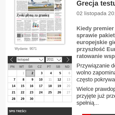
Grecja test
02 listopada 20
Kiedy premier
sprawie pakie
europejskie gi
przyszłość Eur
Wydanie:
9071
ratowanie wsp
listopad
2011
«
»
Przywiązanie d
PN
WT
ŚR
CZ
PT
SB
ND
wolno zapomina
1
2
3
4
5
6
często pokrywaj
7
8
9
10
11
12
13
14
15
16
17
18
19
20
Wielce prawdop
21
22
23
24
25
26
27
przyjęte już pr
28
29
30
spełnią...
SPIS TREŚCI