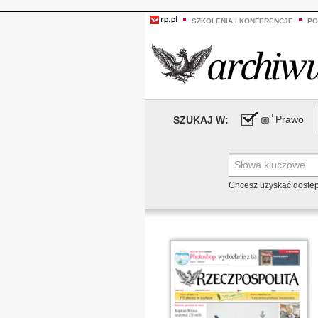
SZKOLENIA I KONFERENCJE
PO
Prawo
SZUKAJ W:
Chcesz uzyskać dostę