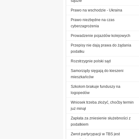
sądzie
Prawo na wschodzie - Ukraina
Prawo niezbędne na czas
cyberzagrożenia
Prowadzenie pojazdów kolejowych
Przepisy nie dają prawa do żądania
podatku
Rozstrzygnie polski sąd
Samorządy sięgają do kieszeni
mieszkańców
Szkołom brakuje funduszy na
logopedów
Wniosek trzeba złożyć, choćby termin
już minął
Zapłata za zniesienie służebności z
podatkiem
Zwrot partycypacji w TBS jest