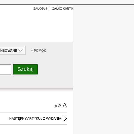
ZALOGUJ
ZAŁÓŻ KONTO
ANSOWANE
+ POMOC
A
A
A
NASTĘPNY ARTYKUŁ Z WYDANIA