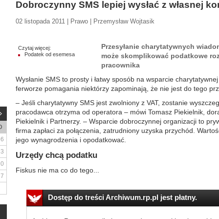
Dobroczynny SMS lepiej wysłać z własnej ko
02 listopada 2011 | Prawo | Przemysław Wojtasik
Przesyłanie charytatywnych wiado
Czytaj więcej:
Podatek od esemesa
może skomplikować podatkowe rozl
pracownika
Wysłanie SMS to prosty i łatwy sposób na wsparcie charytatywnej o
ferworze pomagania niektórzy zapominają, że nie jest do tego pr
– Jeśli charytatywny SMS jest zwolniony z VAT, zostanie wyszczeg
pracodawca otrzyma od operatora – mówi Tomasz Piekielnik, dora
Piekielnik i Partnerzy. – Wsparcie dobroczynnej organizacji to pr
D
firma zapłaci za połączenia, zatrudniony uzyska przychód. Wartoś
6
jego wynagrodzenia i opodatkować.
13
Urzędy chcą podatku
20
Fiskus nie ma co do tego...
27
Dostęp do treści Archiwum.rp.pl jest płatny.