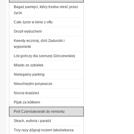
Bagaż pamięci, który trzeba nieść przez
życie
Całe życie w kinie z offu
Groził wybuchem
Kwesty wczoraj, dziś Zaduszki i
wypominki
List gończy dla szerszej Górczewskiej
Miasto ze szkiełek
Nielegalny parking
Nieuchwytni porywacze
Nocna kradzież
Pijak za kółkiem
Port Czerniakowski do remontu
Strach, euforia i paraliż
Trzy razy dźgnął nożem taksówkarza