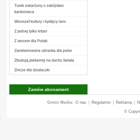
Turek oskarżony o zabójstwo
kantorowca
Wiceszef kultury i bydlęcy lans
Z jednej tylko krtani
Z sercem dla Polski
Zarekwirowane ubranka dla psów
Zbudują piekarnię na dachu świata
Znicze dla działaczki
Zamów abonament
Gremi Media:
O nas
|
Regulamin
|
Reklama
|
N
© Copyr