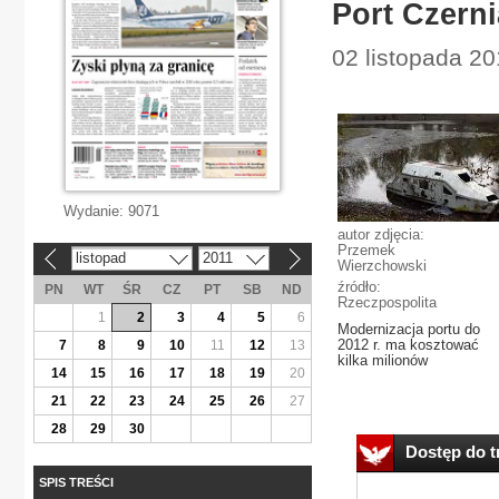
Port Czern
02 listopada 2
Wydanie:
9071
autor zdjęcia:
Przemek
listopad
2011
«
»
Wierzchowski
źródło:
PN
WT
ŚR
CZ
PT
SB
ND
Rzeczpospolita
1
2
3
4
5
6
Modernizacja portu do
2012 r. ma kosztować
7
8
9
10
11
12
13
kilka milionów
14
15
16
17
18
19
20
21
22
23
24
25
26
27
28
29
30
Dostęp do tr
SPIS TREŚCI