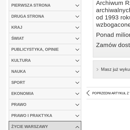
Archiwum Rz
PIERWSZA STRONA
archiwalnyc
DRUGA STRONA
od 1993 roku
wzbogacone
KRAJ
Ponad milio
ŚWIAT
Zamów dostę
PUBLICYSTYKA, OPINIE
KULTURA
Masz już wyku
NAUKA
SPORT
EKONOMIA
POPRZEDNI ARTYKUŁ Z
PRAWO
PRAWO I PRAKTYKA
ŻYCIE WARSZAWY