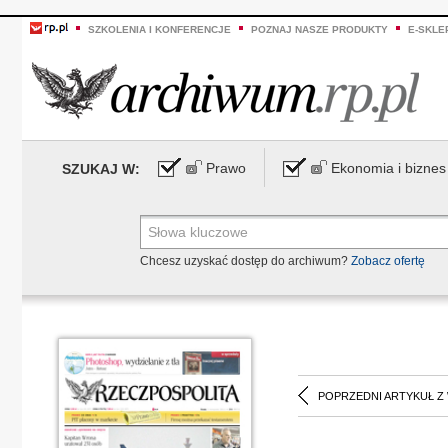
SZKOLENIA I KONFERENCJE
POZNAJ NASZE PRODUKTY
E-SKLE
Prawo
Ekonomia i biznes
SZUKAJ W:
Chcesz uzyskać dostęp do archiwum?
Zobacz ofertę
POPRZEDNI ARTYKUŁ Z