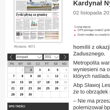
Kardynał N
02 listopada 20
Czytaj więcej:
GPS pomaga znaleźć grób
Dzień modlitw za zmarłych
homilii z okaz
Wydanie:
9071
Zadusznego.
listopad
2011
«
»
Metropolita war
PN
WT
ŚR
CZ
PT
SB
ND
wyniesieni na o
1
2
3
4
5
6
których naślad
7
8
9
10
11
12
13
14
15
16
17
18
19
20
Abp Sławoj Les
21
22
23
24
25
26
27
że to obrządek
28
29
30
– Nie ma przes
polemizował bp
SPIS TREŚCI