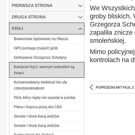
PIERWSZA STRONA
We Wszystkich 
groby bliskich
DRUGA STRONA
Grzegorza Sche
KRAJ
zapaliła znicze
Brawurowe lądowanie na Okęciu
smoleńskiej.
GPS pomaga znaleźć grób
Mimo policyjne
Grillowanie Grzegorza Schetyny
kontrolach na d
Kardynał Nycz: wiernym potrzebni są
święci
Konserwatywny elektorat nie ufa
POPRZEDNI ARTYKUŁ Z
czterdziestolatkom
Pilot, który nigdy nie wpadał w panikę
Pitera i Kapica piszą dla CBA
Seriale i show tracą widzów
Seriale i show tracą widzów
Sądny dzień dla Ziobry?