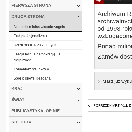
PIERWSZA STRONA
Archiwum Rz
DRUGA STRONA
archiwalnyc
A na imię miałaś właśnie Angela
od 1993 roku
wzbogacone
Cud profesjonalizmu
Ponad milio
Dzień modlitw za zmarłych
Grecja testuje demokrację... i
Zamów dostę
cierpliwość
Komentarz rysunkowy
Spór o głowę Reagana
Masz już wyku
KRAJ
ŚWIAT
POPRZEDNI ARTYKUŁ Z
PUBLICYSTYKA, OPINIE
KULTURA