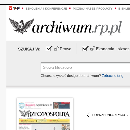
SZKOLENIA I KONFERENCJE
POZNAJ NASZE PRODUKTY
E-SKLE
Prawo
Ekonomia i biznes
SZUKAJ W:
Chcesz uzyskać dostęp do archiwum?
Zobacz ofertę
POPRZEDNI ARTYKUŁ Z