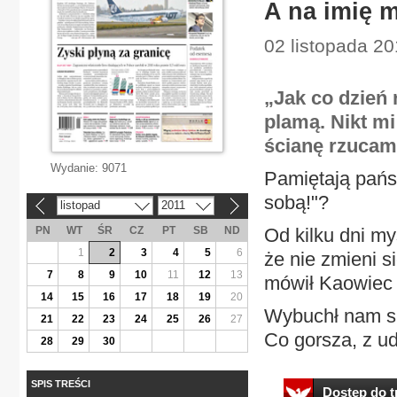
A na imię m
02 listopada 20
„Jak co dzień
plamą. Nikt mi
ścianę rzucam,
Wydanie:
9071
Pamiętają pańs
sobą!"?
listopad
2011
«
»
PN
WT
ŚR
CZ
PT
SB
ND
Od kilku dni my
1
2
3
4
5
6
że nie zmieni s
7
8
9
10
11
12
13
mówił Kaowiec 
14
15
16
17
18
19
20
Wybuchł nam sk
21
22
23
24
25
26
27
Co gorsza, z ud
28
29
30
SPIS TREŚCI
Dostęp do tr