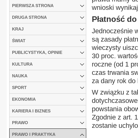
PIERWSZA STRONA
wnioski wynikają
Płatność do
DRUGA STRONA
KRAJ
Jednocześnie w
są zasady płatn
ŚWIAT
wieczysty uisz
PUBLICYSTYKA, OPINIE
30 proc. wartoś
roczne (od 1 pr
KULTURA
czas trwania s
NAUKA
za dany rok do
SPORT
W związku z tak
EKONOMIA
dotychczasowe 
powstania obow
KARIERA I BIZNES
Zgodnie z art. 
PRAWO
zostanie uchylo
PRAWO I PRAKTYKA