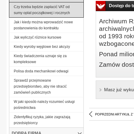
Dostęp do tr
Czy trzeba będzie zapłacić VAT od
sumy opłat początkowej i rocznych
Archiwum Rz
Jak i kiedy można wprowadzić nowe
archiwalnyc
postanowienia do kontraktu
od 1993 roku
Jak wyliczyć różnice kursowe
wzbogacone
Kiedy wyroby węglowe bez akcyzy
Ponad milio
Kiedy świadczenia uznaje się za
kompleksowe
Zamów dostę
Polisa doda mechanikowi odwagi
Sprawdź przejmowane
przedsiębiorstwo, aby nie stracić
Masz już wyku
zamówień publicznych
W jaki sposób należy rozumieć usługi
pośrednictwa
POPRZEDNI ARTYKUŁ Z
Zidentyfikuj ryzyka, jakie zagrażają
przedsiębiorcy
DOBRA FIRMA