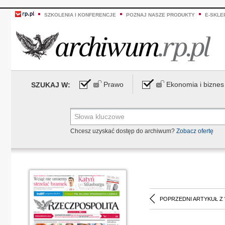
SZKOLENIA I KONFERENCJE
POZNAJ NASZE PRODUKTY
E-SKLE
Prawo
Ekonomia i biznes
SZUKAJ W:
Chcesz uzyskać dostęp do archiwum?
Zobacz ofertę
POPRZEDNI ARTYKUŁ Z