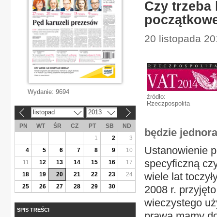
Czy trzeba
początkowe
20 listopada 20
Wydanie:
9694
źródło:
Rzeczpospolita
listopad
2013
«
»
PN
WT
ŚR
CZ
PT
SB
ND
będzie jednor
1
2
3
Ustanowienie p
4
5
6
7
8
9
10
specyficzną cz
11
12
13
14
15
16
17
wiele lat toczy
18
19
20
21
22
23
24
25
26
27
28
29
30
2008 r. przyję
wieczystego uż
SPIS TREŚCI
prawa mamy do 