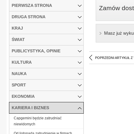
PIERWSZA STRONA
Zamów dostę
DRUGA STRONA
KRAJ
Masz już wyku
ŚWIAT
PUBLICYSTYKA, OPINIE
POPRZEDNI ARTYKUŁ Z
KULTURA
NAUKA
SPORT
EKONOMIA
KARIERA I BIZNES
Capgemini będzie zatrudniać
niewidomych
Od listopada zatrudnienie w firmach