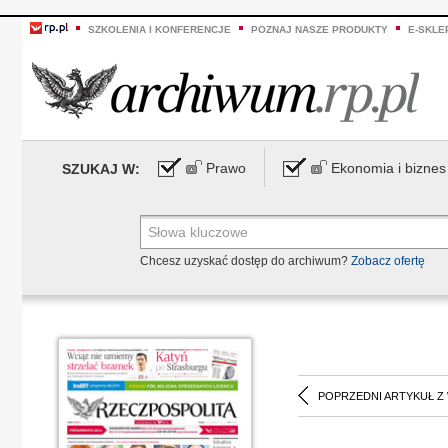
SZKOLENIA I KONFERENCJE
POZNAJ NASZE PRODUKTY
E-SKLE
Prawo
Ekonomia i biznes
SZUKAJ W:
Chcesz uzyskać dostęp do archiwum?
Zobacz ofertę
POPRZEDNI ARTYKUŁ Z