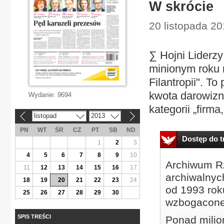
W skrócie
20 listopada 201
∑ Hojni Liderzy
minionym roku 
Filantropii". T
kwota darowizn 
Wydanie:
9694
kategorii „firma,
listopad
2013
«
»
PN
WT
ŚR
CZ
PT
SB
ND
Dostęp do tr
1
2
3
4
5
6
7
8
9
10
Archiwum Rz
11
12
13
14
15
16
17
archiwalnyc
18
19
20
21
22
23
24
od 1993 roku
25
26
27
28
29
30
wzbogacone
SPIS TREŚCI
Ponad milio