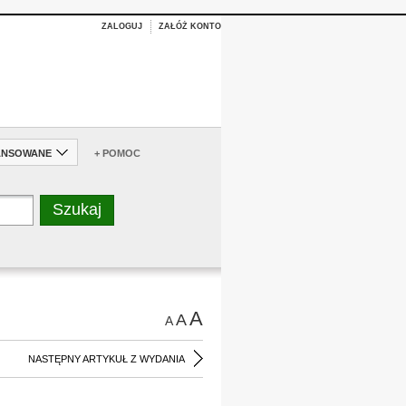
ZALOGUJ
ZAŁÓŻ KONTO
ANSOWANE
+ POMOC
A
A
A
NASTĘPNY ARTYKUŁ Z WYDANIA