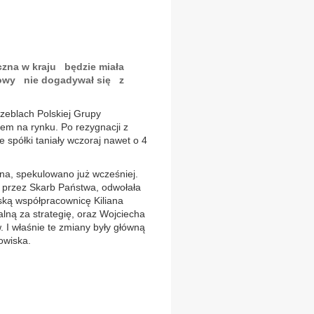
czna w kraju będzie miała
sowy nie dogadywał się z
eblach Polskiej Grupy
hem na rynku. Po rezygnacji z
e spółki taniały wczoraj nawet o 4
ona, spekulowano już wcześniej.
j przez Skarb Państwa, odwołała
iską współpracownicę Kiliana
ną za strategię, oraz Wojciecha
. I właśnie te zmiany były główną
owiska.