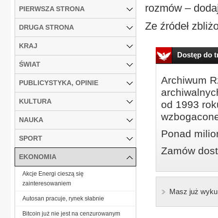
roz­mów – do­da­
PIERWSZA STRONA
Ze źró­deł zbli­żo
DRUGA STRONA
KRAJ
Dostęp do tr
ŚWIAT
Archiwum Rz
PUBLICYSTYKA, OPINIE
archiwalnyc
KULTURA
od 1993 roku
wzbogacone
NAUKA
Ponad milio
SPORT
Zamów dostę
EKONOMIA
Akcje Energi cieszą się
zainteresowaniem
Masz już wyku
Autosan pracuje, rynek słabnie
Bitcoin już nie jest na cenzurowanym