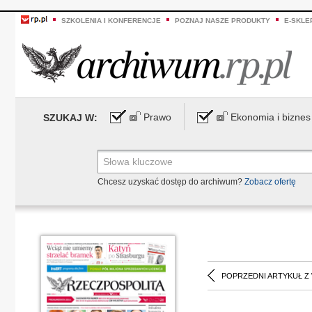
SZKOLENIA I KONFERENCJE
POZNAJ NASZE PRODUKTY
E-SKLE
Prawo
Ekonomia i biznes
SZUKAJ W:
Chcesz uzyskać dostęp do archiwum?
Zobacz ofertę
POPRZEDNI ARTYKUŁ Z