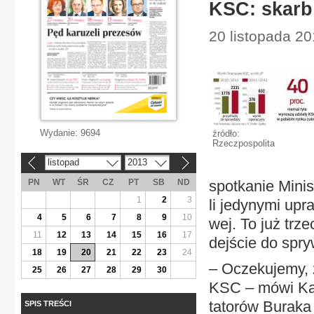
KSC: skar
20 listopada 2
Wydanie:
9694
źródło:
Rzeczpospolita
listopad
2013
«
»
PN
WT
ŚR
CZ
PT
SB
ND
spo­tka­nie Mi­ni­
1
2
3
li je­dy­ny­mi upr
4
5
6
7
8
9
10
wej. To już trze­
11
12
13
14
15
16
17
dej­ście do spry­w
18
19
20
21
22
23
24
– Ocze­ku­je­my, 
25
26
27
28
29
30
KSC – mó­wi Ka­z
ta­to­rów Bu­ra­
SPIS TREŚCI