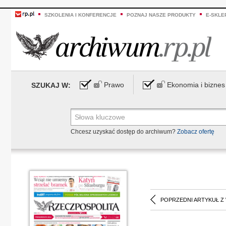
SZKOLENIA I KONFERENCJE
POZNAJ NASZE PRODUKTY
E-SKLE
Prawo
Ekonomia i biznes
SZUKAJ W:
Chcesz uzyskać dostęp do archiwum?
Zobacz ofertę
POPRZEDNI ARTYKUŁ Z