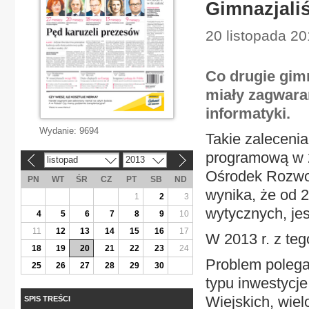
Gimnazjaliś
20 listopada 201
Co drugie gim
miały zagwara
informatyki.
Wydanie:
9694
Takie zalecenia
programową w 20
listopad
2013
«
»
Ośrodek Rozwoj
PN
WT
ŚR
CZ
PT
SB
ND
wynika, że od 2
1
2
3
wytycznych, jes
4
5
6
7
8
9
10
11
12
13
14
15
16
17
W 2013 r. z te
18
19
20
21
22
23
24
Problem polega
25
26
27
28
29
30
typu inwestycj
Wiejskich, wie
SPIS TREŚCI