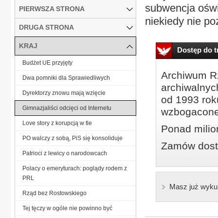
subwencja oświ
PIERWSZA STRONA
niekiedy nie p
DRUGA STRONA
KRAJ
Dostęp do tr
Budżet UE przyjęty
Archiwum Rz
Dwa pomniki dla Sprawiedliwych
archiwalnyc
Dyrektorzy znowu mają wzięcie
od 1993 roku
Gimnazjaliści odcięci od Internetu
wzbogacone
Love story z korupcją w tle
Ponad milio
PO walczy z sobą, PiS się konsoliduje
Zamów dostę
Patrioci z lewicy o narodowcach
Polacy o emeryturach: poglądy rodem z
PRL
Masz już wyku
Rząd bez Rostowskiego
Tej tęczy w ogóle nie powinno być