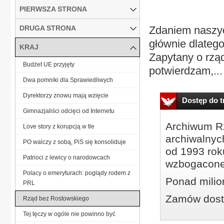
PIERWSZA STRONA
DRUGA STRONA
Zdaniem naszyc
głównie dlateg
KRAJ
Zapytany o rzą
Budżet UE przyjęty
potwierdzam,...
Dwa pomniki dla Sprawiedliwych
Dyrektorzy znowu mają wzięcie
Dostęp do tr
Gimnazjaliści odcięci od Internetu
Archiwum Rz
Love story z korupcją w tle
archiwalnyc
PO walczy z sobą, PiS się konsoliduje
od 1993 roku
Patrioci z lewicy o narodowcach
wzbogacone
Polacy o emeryturach: poglądy rodem z
Ponad milio
PRL
Zamów dostę
Rząd bez Rostowskiego
Tej tęczy w ogóle nie powinno być