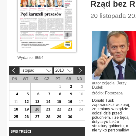
Rząd bez R
20 listopada 20
Wydanie:
9694
listopad
2013
«
»
PN
WT
ŚR
CZ
PT
SB
ND
autor zdjęcia: Jerzy
1
2
3
Dudek
źródło: Fotorzepa
4
5
6
7
8
9
10
Donald Tusk
11
12
13
14
15
16
17
zapowiedział wczoraj,
że zmiany w rządzie
18
19
20
21
22
23
24
ogłosi dziś przed
25
26
27
28
29
30
południem, i że będą
dotyczyć także
struktury gabinetu, a
nie tylko personaliów
SPIS TREŚCI