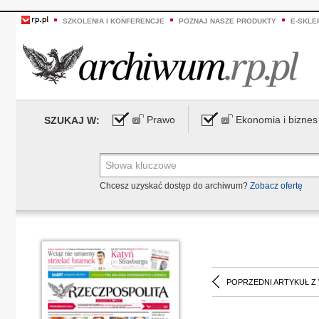
SZKOLENIA I KONFERENCJE
POZNAJ NASZE PRODUKTY
E-SKLE
Prawo
Ekonomia i biznes
SZUKAJ W:
Chcesz uzyskać dostęp do archiwum?
Zobacz ofertę
POPRZEDNI ARTYKUŁ Z