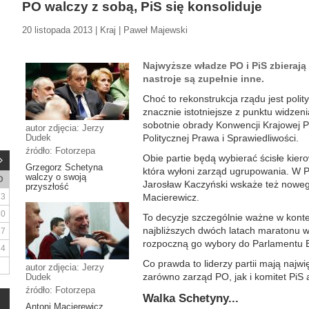
PO walczy z sobą, PiS się konsoliduje
20 listopada 2013 | Kraj | Paweł Majewski
Najwyższe władze PO i PiS zbieraj
nastroje są zupełnie inne.
Choć to rekonstrukcja rządu jest poli
znacznie istotniejsze z punktu widzeni
sobotnie obrady Konwencji Krajowej P
autor zdjęcia: Jerzy
Dudek
Politycznej Prawa i Sprawiedliwości.
źródło: Fotorzepa
Obie partie będą wybierać ścisłe kie
Grzegorz Schetyna
która wyłoni zarząd ugrupowania. W Pi
walczy o swoją
D
Jarosław Kaczyński wskaże też noweg
przyszłość
3
Macierewicz.
10
To decyzje szczególnie ważne w kont
najbliższych dwóch latach maratonu 
17
rozpoczną go wybory do Parlamentu E
24
Co prawda to liderzy partii mają najwię
autor zdjęcia: Jerzy
zarówno zarząd PO, jak i komitet PiS a
Dudek
źródło: Fotorzepa
Walka Schetyny...
Antoni Macierewicz