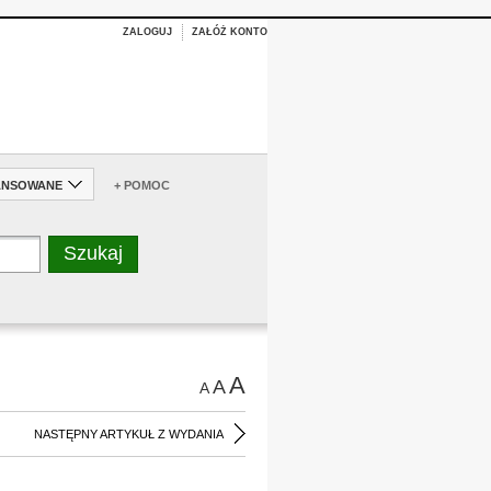
ZALOGUJ
ZAŁÓŻ KONTO
ANSOWANE
+ POMOC
A
A
A
NASTĘPNY ARTYKUŁ Z WYDANIA