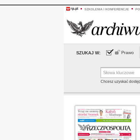
SZKOLENIA I KONFERENCJE
PO
Prawo
SZUKAJ W:
Chcesz uzyskać dostę