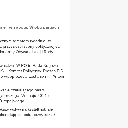
ą się w sobotę. W obu partiach
tycznym tematem tygodnia, to
a przyszłości sceny politycznej są
latformy Obywatelskiej i Rady
rownictwa. W PO to Rada Krajowa,
S – Komitet Polityczny. Prezes PiS
o wiceprezesa, zostanie nim Antoni
ekście czekającego nas w
wyborczego. W maju 2014 r.
uropejskiego.
kszy wpływ na kształt list, ale
kceptują ich ostateczny kształt.