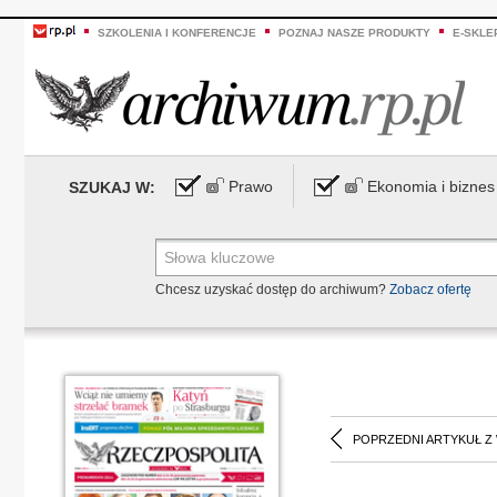
SZKOLENIA I KONFERENCJE
POZNAJ NASZE PRODUKTY
E-SKLE
Prawo
Ekonomia i biznes
SZUKAJ W:
Chcesz uzyskać dostęp do archiwum?
Zobacz ofertę
POPRZEDNI ARTYKUŁ Z