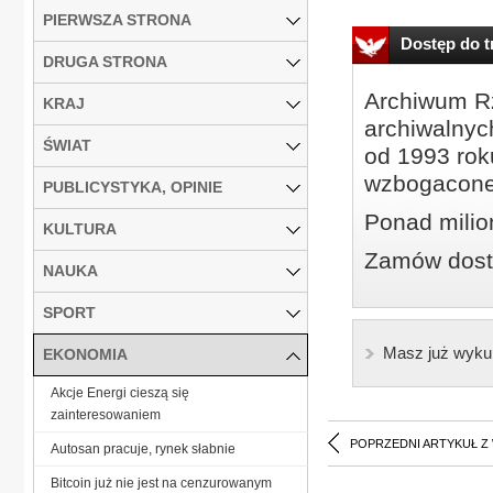
PIERWSZA STRONA
Dostęp do tr
DRUGA STRONA
Archiwum Rz
KRAJ
archiwalnyc
ŚWIAT
od 1993 roku
wzbogacone
PUBLICYSTYKA, OPINIE
Ponad milio
KULTURA
Zamów dostę
NAUKA
SPORT
Masz już wyku
EKONOMIA
Akcje Energi cieszą się
zainteresowaniem
POPRZEDNI ARTYKUŁ Z
Autosan pracuje, rynek słabnie
Bitcoin już nie jest na cenzurowanym