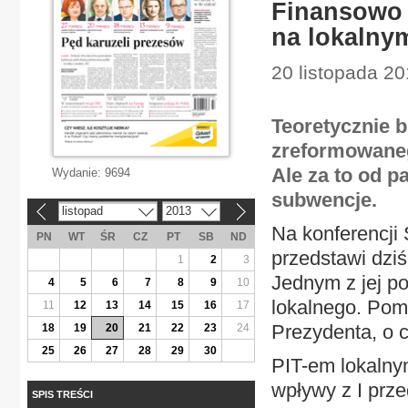
Finansowo 
na lokalny
20 listopada 2
Teoretycznie b
zreformowaneg
Ale za to od p
Wydanie:
9694
subwencje.
listopad
2013
«
»
Na konferencji
PN
WT
ŚR
CZ
PT
SB
ND
przedstawi dzi
1
2
3
Jednym z jej p
4
5
6
7
8
9
10
lokalnego. Pomy
11
12
13
14
15
16
17
Prezydenta, o c
18
19
20
21
22
23
24
25
26
27
28
29
30
PIT-em lokalny
wpływy z I prze
SPIS TREŚCI