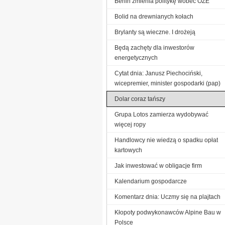
Berlin zmienia politykę wobec OZE
Bolid na drewnianych kołach
Brylanty są wieczne. I drożeją
Będą zachęty dla inwestorów
energetycznych
Cytat dnia: Janusz Piechociński,
wicepremier, minister gospodarki (pap)
Dolar coraz tańszy
Grupa Lotos zamierza wydobywać
więcej ropy
Handlowcy nie wiedzą o spadku opłat
kartowych
Jak inwestować w obligacje firm
Kalendarium gospodarcze
Komentarz dnia: Uczmy się na plajtach
Kłopoty podwykonawców Alpine Bau w
Polsce