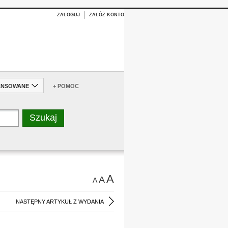
ZALOGUJ
ZAŁÓŻ KONTO
ANSOWANE
+ POMOC
A
A
A
NASTĘPNY ARTYKUŁ Z WYDANIA