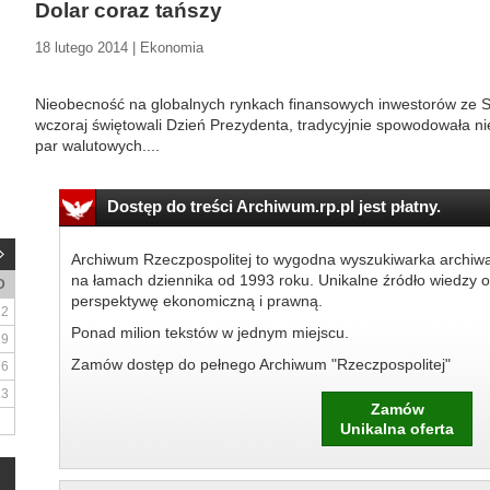
Dolar coraz tańszy
18 lutego 2014 | Ekonomia
Nieobecność na globalnych rynkach finansowych inwestorów ze 
wczoraj świętowali Dzień Prezydenta, tradycyjnie spowodowała n
par walutowych....
Dostęp do treści Archiwum.rp.pl jest płatny.
Archiwum Rzeczpospolitej to wygodna wyszukiwarka archiw
na łamach dziennika od 1993 roku. Unikalne źródło wiedzy o
D
perspektywę ekonomiczną i prawną.
2
Ponad milion tekstów w jednym miejscu.
9
Zamów dostęp do pełnego Archiwum "Rzeczpospolitej"
16
23
Zamów
Unikalna oferta