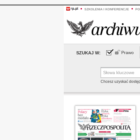
SZKOLENIA I KONFERENCJE
PO
Prawo
SZUKAJ W:
Chcesz uzyskać dostę