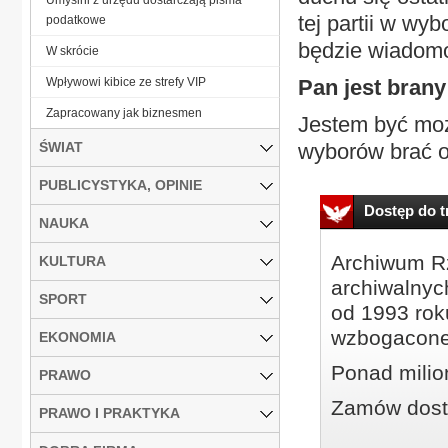
tej partii w wy
podatkowe
będzie wiadom
W skrócie
Wpływowi kibice ze strefy VIP
Pan jest bran
Zapracowany jak biznesmen
Jestem być moż
ŚWIAT
wyborów brać o
PUBLICYSTYKA, OPINIE
Dostęp do tr
NAUKA
Archiwum Rz
KULTURA
archiwalnyc
SPORT
od 1993 roku
wzbogacone
EKONOMIA
Ponad milio
PRAWO
Zamów dostę
PRAWO I PRAKTYKA