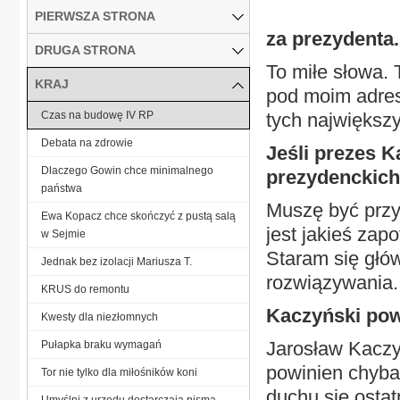
PIERWSZA STRONA
za prezydenta.
DRUGA STRONA
To miłe słowa. 
KRAJ
pod moim adres
Czas na budowę IV RP
tych największy
Debata na zdrowie
Jeśli prezes K
Dlaczego Gowin chce minimalnego
prezydenckich,
państwa
Muszę być przy
Ewa Kopacz chce skończyć z pustą salą
jest jakieś zap
w Sejmie
Staram się głó
Jednak bez izolacji Mariusza T.
rozwiązywania.
KRUS do remontu
Kaczyński pow
Kwesty dla niezłomnych
Jarosław Kaczyńs
Pułapka braku wymagań
powinien chyba 
Tor nie tylko dla miłośników koni
duchu się osta
Umyślni z urzędu dostarczają pisma