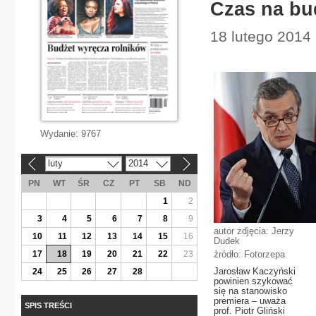
Czas na bu
18 lutego 2014 
Wydanie:
9767
luty
2014
«
»
PN
WT
ŚR
CZ
PT
SB
ND
1
2
3
4
5
6
7
8
9
autor zdjęcia: Jerzy
10
11
12
13
14
15
16
Dudek
17
18
19
20
21
22
23
źródło: Fotorzepa
Jarosław Kaczyński
24
25
26
27
28
powinien szykować
się na stanowisko
premiera – uważa
SPIS TREŚCI
prof. Piotr Gliński