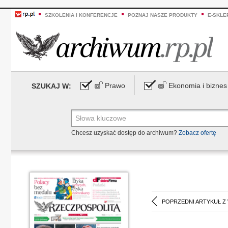
SZKOLENIA I KONFERENCJE
POZNAJ NASZE PRODUKTY
E-SKLE
Prawo
Ekonomia i biznes
SZUKAJ W:
Chcesz uzyskać dostęp do archiwum?
Zobacz ofertę
POPRZEDNI ARTYKUŁ Z