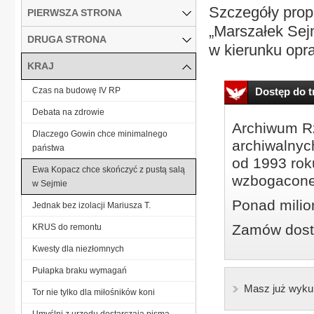
Szczegóły prop
PIERWSZA STRONA
„Marszałek Sejm
DRUGA STRONA
w kierunku opr
KRAJ
Czas na budowę IV RP
Dostęp do tr
Debata na zdrowie
Archiwum Rz
Dlaczego Gowin chce minimalnego
archiwalnyc
państwa
od 1993 roku
Ewa Kopacz chce skończyć z pustą salą
wzbogacone
w Sejmie
Ponad milio
Jednak bez izolacji Mariusza T.
Zamów dostę
KRUS do remontu
Kwesty dla niezłomnych
Pułapka braku wymagań
Masz już wyku
Tor nie tylko dla miłośników koni
Umyślni z urzędu dostarczają pisma