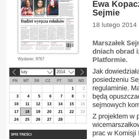
Ewa Kopacz
Sejmie
18 lutego 2014 
Marszałek Sej
dniach obrad 
Platformie.
Wydanie:
9767
Jak dowiedziała
luty
2014
«
»
posiedzeniu Se
PN
WT
ŚR
CZ
PT
SB
ND
regulaminie. Ma
1
2
będą opuszczać
3
4
5
6
7
8
9
sejmowych kom
10
11
12
13
14
15
16
17
18
19
20
21
22
23
Z projektem w p
24
25
26
27
28
wicemarszałkow
prac w Komisji
SPIS TREŚCI