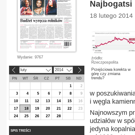
Najbogatsi 
18 lutego 2014
Wydanie:
9767
źródło:
Rzeczpospolita
Przejściowa korekta w
luty
2014
«
»
górę czy zmiana
trendu?
PN
WT
ŚR
CZ
PT
SB
ND
1
2
w poszukiwania 
3
4
5
6
7
8
9
i węgla kamien
10
11
12
13
14
15
16
17
18
19
20
21
22
23
Najnowszym prz
24
25
26
27
28
udziałów w spó
jedyna kopalnia
SPIS TREŚCI