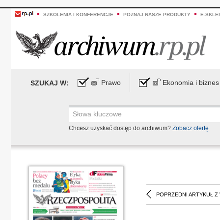
SZKOLENIA I KONFERENCJE
POZNAJ NASZE PRODUKTY
E-SKLE
Prawo
Ekonomia i biznes
SZUKAJ W:
Chcesz uzyskać dostęp do archiwum?
Zobacz ofertę
POPRZEDNI ARTYKUŁ Z