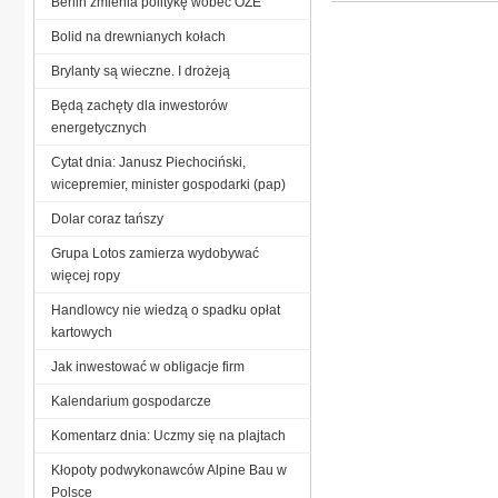
Berlin zmienia politykę wobec OZE
Bolid na drewnianych kołach
Brylanty są wieczne. I drożeją
Będą zachęty dla inwestorów
energetycznych
Cytat dnia: Janusz Piechociński,
wicepremier, minister gospodarki (pap)
Dolar coraz tańszy
Grupa Lotos zamierza wydobywać
więcej ropy
Handlowcy nie wiedzą o spadku opłat
kartowych
Jak inwestować w obligacje firm
Kalendarium gospodarcze
Komentarz dnia: Uczmy się na plajtach
Kłopoty podwykonawców Alpine Bau w
Polsce