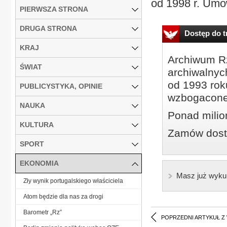
od 1998 r. Umo
PIERWSZA STRONA
DRUGA STRONA
Dostęp do tr
KRAJ
Archiwum Rz
ŚWIAT
archiwalnyc
od 1993 roku
PUBLICYSTYKA, OPINIE
wzbogacone
NAUKA
Ponad milio
KULTURA
Zamów dostę
SPORT
EKONOMIA
Masz już wyku
Zły wynik portugalskiego właściciela
Atom będzie dla nas za drogi
Barometr „Rz”
POPRZEDNI ARTYKUŁ Z