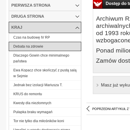
Dostęp do tr
PIERWSZA STRONA
DRUGA STRONA
Archiwum Rz
archiwalnyc
KRAJ
od 1993 roku
Czas na budowę IV RP
wzbogacone
Debata na zdrowie
Ponad milio
Dlaczego Gowin chce minimalnego
Zamów dostę
państwa
Ewa Kopacz chce skończyć z pustą salą
w Sejmie
Masz już wyku
Jednak bez izolacji Mariusza T.
KRUS do remontu
Kwesty dla niezłomnych
POPRZEDNI ARTYKUŁ Z
Pułapka braku wymagań
Tor nie tylko dla miłośników koni
Umyślni z urzędu dostarczają pisma