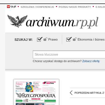
SZKOLENIA I KONFERENCJE
POZNAJ NASZE PRODUKTY
E-SKLE
Prawo
Ekonomia i biznes
SZUKAJ W:
Chcesz uzyskać dostęp do archiwum?
Zobacz ofertę
POPRZEDNI ARTYKUŁ Z