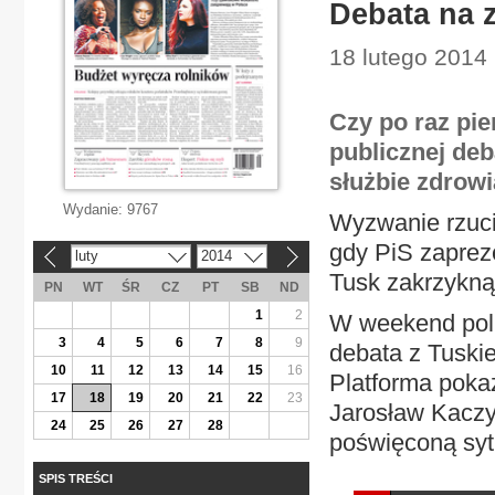
Debata na 
18 lutego 2014 
Czy po raz pie
publicznej de
służbie zdrowi
Wydanie:
9767
Wyzwanie rzuci
gdy PiS zaprez
luty
2014
«
»
Tusk zakrzyknął
PN
WT
ŚR
CZ
PT
SB
ND
1
2
W weekend poli
3
4
5
6
7
8
9
debata z Tuski
10
11
12
13
14
15
16
Platforma poka
17
18
19
20
21
22
23
Jarosław Kaczy
24
25
26
27
28
poświęconą sytu
SPIS TREŚCI