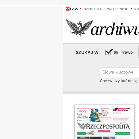
SZKOLENIA I KONFERENCJE
PO
Prawo
SZUKAJ W:
Chcesz uzyskać dostę