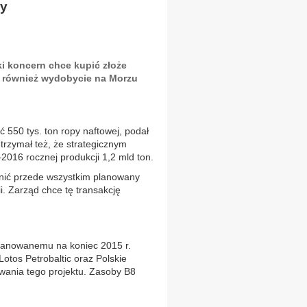
py
ki koncern chce kupić złoże
 również wydobycie na Morzu
550 tys. ton ropy naftowej, podał
trzymał też, że strategicznym
2016 rocznej produkcji 1,2 mld ton.
nić przede wszystkim planowany
. Zarząd chce tę transakcję
planowanemu na koniec 2015 r.
otos Petrobaltic oraz Polskie
wania tego projektu. Zasoby B8