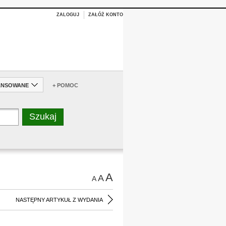
ZALOGUJ
ZAŁÓŻ KONTO
ANSOWANE
+ POMOC
A
A
A
NASTĘPNY ARTYKUŁ Z WYDANIA