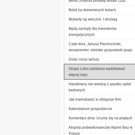
Berlin zmienia politykę wobec OZE
Bolid na drewnianych kołach
Brylanty są wieczne. I drożeją
Będą zachęty dla inwestorów
energetycznych
Cytat dnia: Janusz Piechociński,
wicepremier, minister gospodarki (pap)
Dolar coraz tańszy
Grupa Lotos zamierza wydobywać
więcej ropy
Handlowcy nie wiedzą o spadku opłat
kartowych
Jak inwestować w obligacje firm
Kalendarium gospodarcze
Komentarz dnia: Uczmy się na plajtach
Kłopoty podwykonawców Alpine Bau w
Polsce