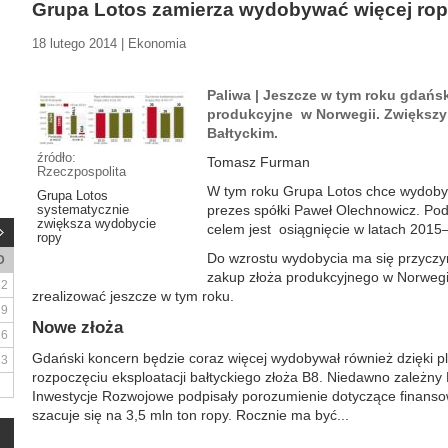
Grupa Lotos zamierza wydobywać więcej ro
18 lutego 2014 | Ekonomia
Paliwa | Jeszcze w tym roku gdańs
produkcyjne w Norwegii. Zwiększy
Bałtyckim.
źródło:
Tomasz Furman
Rzeczpospolita
W tym roku Grupa Lotos chce wydobyć 
Grupa Lotos
systematycznie
prezes spółki Paweł Olechnowicz. Pod
zwiększa wydobycie
celem jest osiągnięcie w latach 2015–
ropy
Do wzrostu wydobycia ma się przyczy
D
zakup złoża produkcyjnego w Norwegii
2
zrealizować jeszcze w tym roku.
9
Nowe złoża
16
Gdański koncern będzie coraz więcej wydobywał również dzięki 
23
rozpoczęciu eksploatacji bałtyckiego złoża B8. Niedawno zależny L
Inwestycje Rozwojowe podpisały porozumienie dotyczące finanso
szacuje się na 3,5 mln ton ropy. Rocznie ma być...