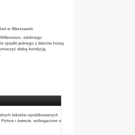
mówi w Warszawie
e Millennium, siódmego
e spadki jednego z liderów hossy
tłumaczyć słabą kondycją
.
alnych tekstów opublikowanych
 Polsce i świecie, wzbogacone o