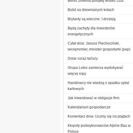
Berlin zmienia politykę wobec OZE
Bolid na drewnianych kołach
Brylanty są wieczne. I drożeją
Będą zachęty dla inwestorów
energetycznych
Cytat dnia: Janusz Piechociński,
wicepremier, minister gospodarki (pap)
Dolar coraz tańszy
Grupa Lotos zamierza wydobywać
więcej ropy
Handlowcy nie wiedzą o spadku opłat
kartowych
Jak inwestować w obligacje firm
Kalendarium gospodarcze
Komentarz dnia: Uczmy się na plajtach
Kłopoty podwykonawców Alpine Bau w
Polsce