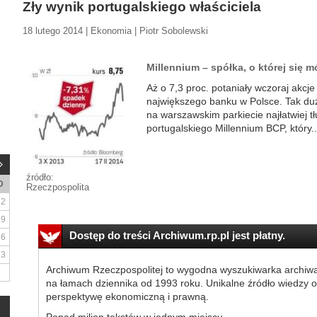
Zły wynik portugalskiego właściciela
18 lutego 2014 | Ekonomia | Piotr Sobolewski
Millennium – spółka, o której się 
Aż o 7,3 proc. potaniały wczoraj akcj
największego banku w Polsce. Tak duż
na warszawskim parkiecie najłatwiej 
portugalskiego Millennium BCP, który..
źródło:
D
Rzeczpospolita
2
9
Dostęp do treści Archiwum.rp.pl jest płatny.
16
23
Archiwum Rzeczpospolitej to wygodna wyszukiwarka archiw
na łamach dziennika od 1993 roku. Unikalne źródło wiedzy o
perspektywę ekonomiczną i prawną.