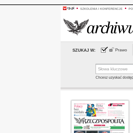
SZKOLENIA I KONFERENCJE
PO
Prawo
SZUKAJ W:
Chcesz uzyskać dostę