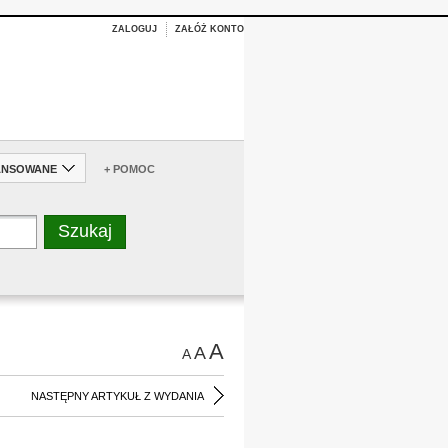
ZALOGUJ
ZAŁÓŻ KONTO
ANSOWANE
+ POMOC
A
A
A
NASTĘPNY ARTYKUŁ Z WYDANIA