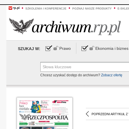
SZKOLENIA I KONFERENCJE
POZNAJ NASZE PRODUKTY
E-SKLE
Prawo
Ekonomia i biznes
SZUKAJ W:
Chcesz uzyskać dostęp do archiwum?
Zobacz ofertę
POPRZEDNI ARTYKUŁ Z