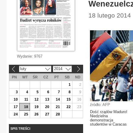
Wenezuelcz
18 lutego 2014 
Wydanie:
9767
luty
2014
«
»
PN
WT
ŚR
CZ
PT
SB
ND
1
2
3
4
5
6
7
8
9
10
11
12
13
14
15
16
źródło: AFP
17
18
19
20
21
22
23
Dość rządów Maduro!
24
25
26
27
28
Niedzielna
demonstracja
studentów w Caracas
SPIS TREŚCI