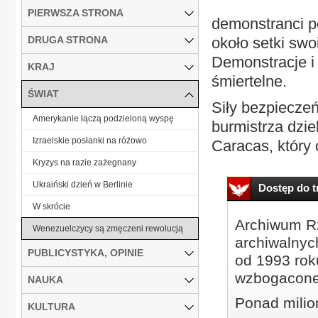
PIERWSZA STRONA
demonstranci po
DRUGA STRONA
około setki swo
Demonstracje i 
KRAJ
śmiertelne.
ŚWIAT
Siły bezpiecze
Amerykanie łączą podzieloną wyspę
burmistrza dzi
Izraelskie posłanki na różowo
Caracas, który 
Kryzys na razie zażegnany
Ukraiński dzień w Berlinie
Dostęp do tr
W skrócie
Archiwum Rz
Wenezuelczycy są zmęczeni rewolucją
archiwalnyc
PUBLICYSTYKA, OPINIE
od 1993 roku
wzbogacone
NAUKA
Ponad milio
KULTURA