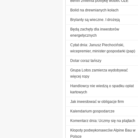
Berlin zmienia politykę wobec OZE
Bolid na drewnianych kołach
Brylanty są wieczne. I drożeją
Będą zachęty dla inwestorów
energetycznych
Cytat dnia: Janusz Piechociński,
wicepremier, minister gospodarki (pap)
Dolar coraz tańszy
Grupa Lotos zamierza wydobywać
więcej ropy
Handlowcy nie wiedzą o spadku opłat
kartowych
Jak inwestować w obligacje firm
Kalendarium gospodarcze
Komentarz dnia: Uczmy się na plajtach
Kłopoty podwykonawców Alpine Bau w
Polsce