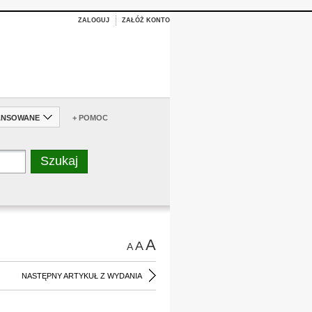
ZALOGUJ
ZAŁÓŻ KONTO
ANSOWANE
+ POMOC
A
A
A
NASTĘPNY ARTYKUŁ Z WYDANIA