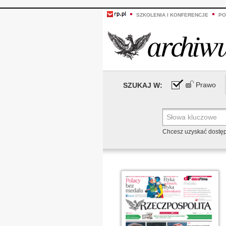
SZKOLENIA I KONFERENCJE
PO
Prawo
SZUKAJ W:
Chcesz uzyskać dostę