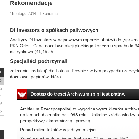
Rekomendacje
18 lutego 2014 | Ekonomia
DI Investors o spółkach paliwowych
Analitycy DI Investors w najnowszym raporcie obniżyli do „sprzed
PKN Orlen. Cena docelowa akcji płockiego koncernu spadła do 34 z
niż rynkowa (41,45 zł).
Specjaliści podtrzymali
zalecenie „redukuj" dla Lotosu. Również w tym przypadku zdecydo
docelowej papierów, która...
D
2
Dostęp do treści Archiwum.rp.pl jest płatny.
9
16
Archiwum Rzeczpospolitej to wygodna wyszukiwarka archiw
23
na łamach dziennika od 1993 roku. Unikalne źródło wiedzy o
perspektywę ekonomiczną i prawną.
Ponad milion tekstów w jednym miejscu.
Zamów dostęp do pełnego Archiwum "Rzeczpospolitej"