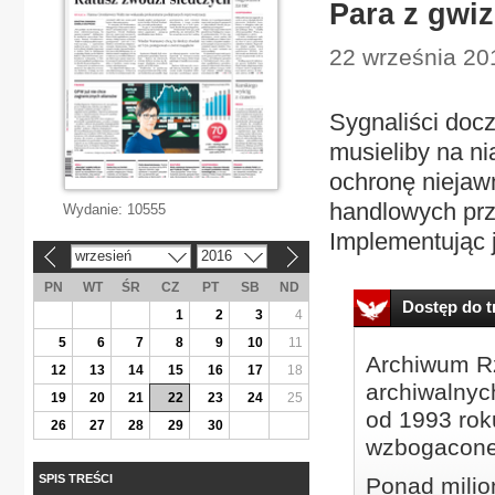
Para z gwi
22 września 20
Sygnaliści doc
musieliby na ni
ochronę niejaw
handlowych pr
Wydanie:
10555
Implementując j
wrzesień
2016
«
»
PN
WT
ŚR
CZ
PT
SB
ND
Dostęp do tr
1
2
3
4
5
6
7
8
9
10
11
Archiwum Rz
12
13
14
15
16
17
18
archiwalnyc
19
20
21
22
23
24
25
od 1993 roku
26
27
28
29
30
wzbogacone
SPIS TREŚCI
Ponad milio