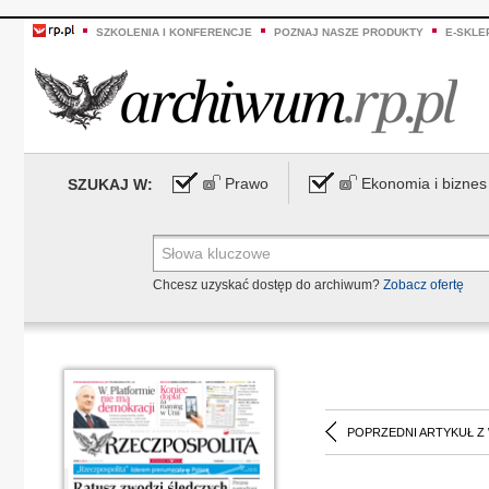
SZKOLENIA I KONFERENCJE
POZNAJ NASZE PRODUKTY
E-SKLE
Prawo
Ekonomia i biznes
SZUKAJ W:
Chcesz uzyskać dostęp do archiwum?
Zobacz ofertę
POPRZEDNI ARTYKUŁ Z