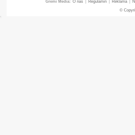
Gremi Media:
O nas
|
Regulamin
|
Reklama
|
N
© Copyr