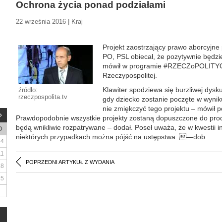
Ochrona życia ponad podziałami
22 września 2016 | Kraj
Projekt zaostrzający prawo aborcyjne 
PO, PSL obiecał, że pozytywnie będzie
mówił w programie #RZECZoPOLITYCE
Rzeczypospolitej.
Klawiter spodziewa się burzliwej dysk
źródło:
rzeczpospolita.tv
gdy dziecko zostanie poczęte w wynik
nie zmiękczyć tego projektu – mówił p
Prawdopodobnie wszystkie projekty zostaną dopuszczone do proc
będą wnikliwie rozpatrywane – dodał. Poseł uważa, że w kwestii in 
D
niektórych przypadkach można pójść na ustępstwa. —dob
4
11
POPRZEDNI ARTYKUŁ Z WYDANIA
18
25