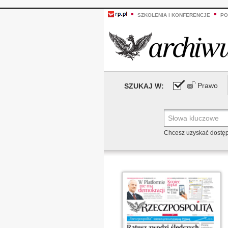
SZKOLENIA I KONFERENCJE
PO
Prawo
SZUKAJ W:
Chcesz uzyskać dostę