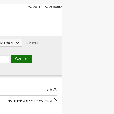
ZALOGUJ
ZAŁÓŻ KONTO
ANSOWANE
+ POMOC
A
A
A
NASTĘPNY ARTYKUŁ Z WYDANIA