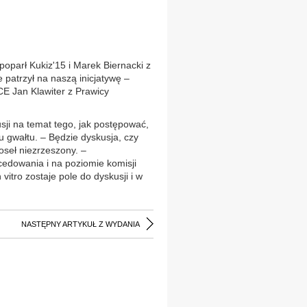
poparł Kukiz'15 i Marek Biernacki z
 patrzył na naszą inicjatywę –
 Jan Klawiter z Prawicy
usji na temat tego, jak postępować,
u gwałtu. – Będzie dyskusja, czy
oseł niezrzeszony. –
edowania i na poziomie komisji
vitro zostaje pole do dyskusji i w
NASTĘPNY ARTYKUŁ Z WYDANIA